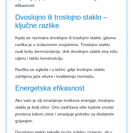
efikasnost.
Dvoslojno ili troslojno staklo –
ključne razlike
Kada se razmatra dvoslojno ili troslojno staklo, glavna
razlika je u izolacionim svojstvima. Troslojno staklo
nudi bolju termoizolaciju, dok dvoslojno staklo ima nižu
cijenu i lakšu konstrukciju.
Razlika se ogleda i u težini, gdje troslojno staklo
zahtijeva jače okvire i kvalitetniju montažu.
Energetska efikasnost
Ako vam je cilj smanjenje troškova energije, troslojno
staklo je bolji izbor. Ono zadržava više toplote unutar
prostora tokom zime i smanjuje potrebu za dodatnim
grijanjem.
Dvoslojno staklo takođe pruža solidnu izolaciju, ali u