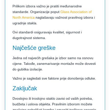
Prilikom izbora važno je pratiti međunarodne
standarde. Organizacije poput
Glass Association of
North America
naglašavaju važnost pravilnog izbora i
ugradnje stakla.
Ovi standardi osiguravaju kvalitet, sigurnost i
dugotrajnost sistema.
Najčešće greške
Jedna od najvećih grešaka je izbor samo na osnovu
cijene. Takođe, zanemarivanje montaže može dovesti
do gubitka izolacije.
Važno je sagledati sve faktore prije donošenja odluke.
Zaključak
Dvoslojno ili troslojno staklo zavisi od vaših potreba,
budžeta i uslova objekta. Pravilnim izborom možete
značajno poboljšati komfor i smanjiti troškove energije.