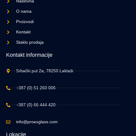
Naslovna
O nama
Proizvodi
Kontakt
Staklo prodaja
Kontakt informacije
Srbački put 2a, 78250 Laktaši
+387 (0) 51 260 006
+387 (0) 66 444 420
info@proexglass.com
Lokacije