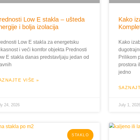
rednosti Low E stakla – ušteda
Kako iz
nergije i bolja izolacija
Komplet
rednosti Low E stakla za energetsku
Kako izab
ikasnost i veći komfor objekta Prednosti
dugotrajn
w E stakla danas predstavljaju jedan od
Prilikom 
lavnih
prostora 
jedno
AZNAJTE VIŠE »
SAZNAJT
ly 24, 2026
July 1, 202
STAKLO