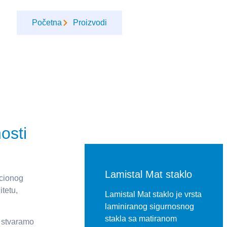
Početna
Proizvodi
osti
Lamistal Mat staklo
acionog
tetu,
Lamistal Mat staklo je vrsta
laminiranog sigurnosnog
stakla sa matiranom
, stvaramo