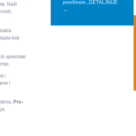
površinom...DETALJNIJE
ota. Naši
→
nosti,
takla
ijala koji
 ili opremate
enje.
t i
ene i
etima,
Pro-
ja.