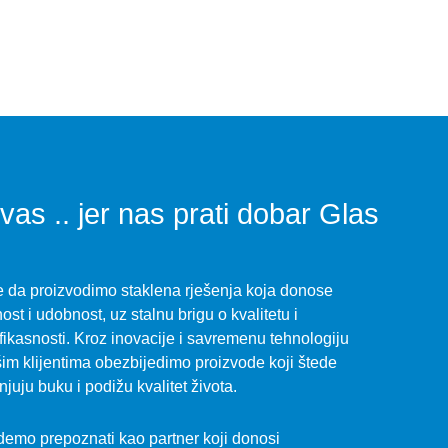
as .. jer nas prati dobar Glas
e da proizvodimo staklena rješenja koja donose
nost i udobnost, uz stalnu brigu o kvalitetu i
fikasnosti. Kroz inovacije i savremenu tehnologiju
im klijentima obezbijedimo proizvode koji štede
juju buku i podižu kvalitet života.
emo prepoznati kao partner koji donosi