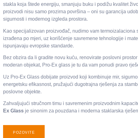
stakla koja štede energiju, smanjuju buku i podižu kvalitet živ
proizvodi nisu samo prozirna površina – oni su garancija udob
sigurnosti i modernog izgleda prostora.
Kao specijalizovan proizvođač, nudimo vam termoizalaciona s
izrađena po mjeri, uz korišćenje savremene tehnologije i mater
ispunjavaju evropske standarde.
Bez obzira da li gradite novu kuću, renovirate poslovni prostor
moderan objekat, Pro-Ex glass je tu da vam ponudi pravo rješ
Uz Pro-Ex Glass dobijate proizvod koji kombinuje mir, sigurnos
energetsku efikasnost, pružajući dugotrajna rješenja za stamb
poslovne objekte.
Zahvaljujući stručnom timu i savremenim proizvodnim kapacit
Ex Glass
je sinonim za pouzdana i moderna staklarska rješen
POZOVITE