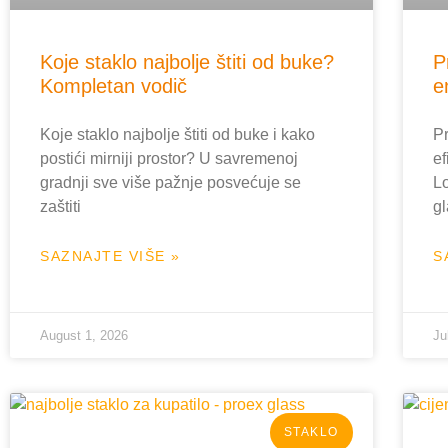
Koje staklo najbolje štiti od buke?
P
Kompletan vodič
e
Koje staklo najbolje štiti od buke i kako
P
postići mirniji prostor? U savremenoj
ef
gradnji sve više pažnje posvećuje se
Lo
zaštiti
g
SAZNAJTE VIŠE »
S
August 1, 2026
Ju
STAKLO