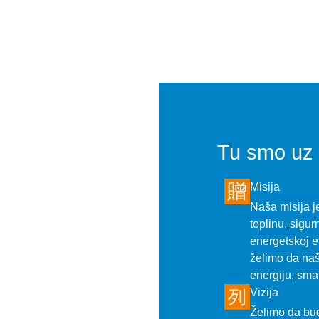
Tu smo uz v
Misija
Naša misija j
toplinu, sigur
energetskoj e
želimo da naš
energiju, sman
Vizija
Želimo da bud