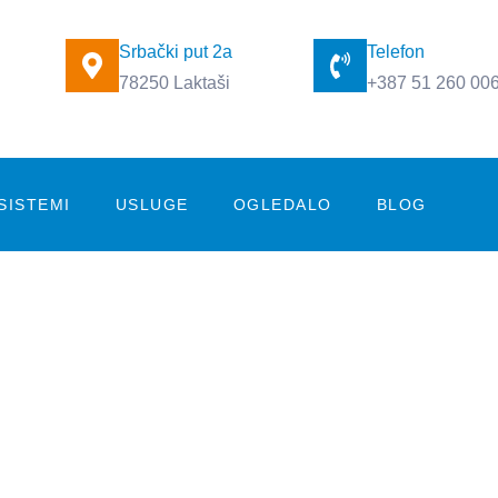
Srbački put 2a
Telefon
78250 Laktaši
+387 51 260 00
SISTEMI
USLUGE
OGLEDALO
BLOG
O nama