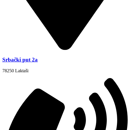
Srbački put 2a
78250 Laktaši