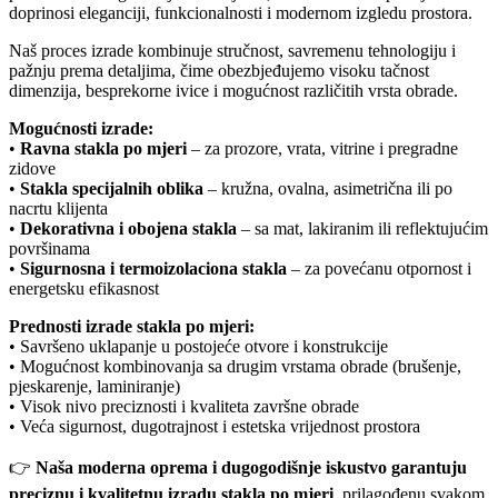
doprinosi eleganciji, funkcionalnosti i modernom izgledu prostora.
Naš proces izrade kombinuje stručnost, savremenu tehnologiju i
pažnju prema detaljima, čime obezbjeđujemo visoku tačnost
dimenzija, besprekorne ivice i mogućnost različitih vrsta obrade.
Mogućnosti izrade:
•
Ravna stakla po mjeri
– za prozore, vrata, vitrine i pregradne
zidove
•
Stakla specijalnih oblika
– kružna, ovalna, asimetrična ili po
nacrtu klijenta
•
Dekorativna i obojena stakla
– sa mat, lakiranim ili reflektujućim
površinama
•
Sigurnosna i termoizolaciona stakla
– za povećanu otpornost i
energetsku efikasnost
Prednosti izrade stakla po mjeri:
• Savršeno uklapanje u postojeće otvore i konstrukcije
• Mogućnost kombinovanja sa drugim vrstama obrade (brušenje,
pjeskarenje, laminiranje)
• Visok nivo preciznosti i kvaliteta završne obrade
• Veća sigurnost, dugotrajnost i estetska vrijednost prostora
👉
Naša moderna oprema i dugogodišnje iskustvo garantuju
preciznu i kvalitetnu izradu stakla po mjeri
, prilagođenu svakom