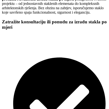
projektu – od jednostavnih staklenih elemenata do kompleksnih
arhitektonskih rješenja. Bez obzira na zahtjev, isporučujemo staklo
koje savršeno spaja funkcionalnost, sigurnost i eleganciju.
Zatražite konsultaciju ili ponudu za izradu stakla po
mjeri
Naš tim vam stoji na raspolaganju za sva pitanja u vezi sa izradom
stakla po mjeri – od odabira vrste stakla i dimenzija do savjeta o
završnoj obradi i ugradnji. Nudimo profesionalno savjetovanje,
preciznu izradu i rješenja prilagođena vašem prostoru i potrebama.