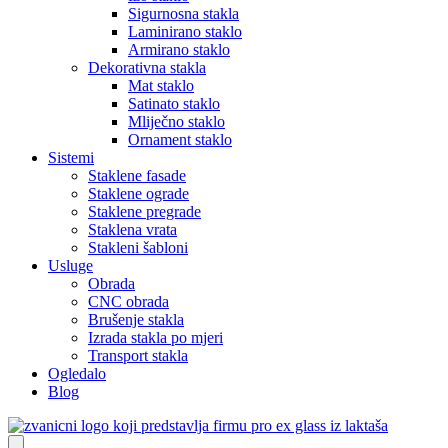
Sigurnosna stakla
Laminirano staklo
Armirano staklo
Dekorativna stakla
Mat staklo
Satinato staklo
Mliječno staklo
Ornament staklo
Sistemi
Staklene fasade
Staklene ograde
Staklene pregrade
Staklena vrata
Stakleni šabloni
Usluge
Obrada
CNC obrada
Brušenje stakla
Izrada stakla po mjeri
Transport stakla
Ogledalo
Blog