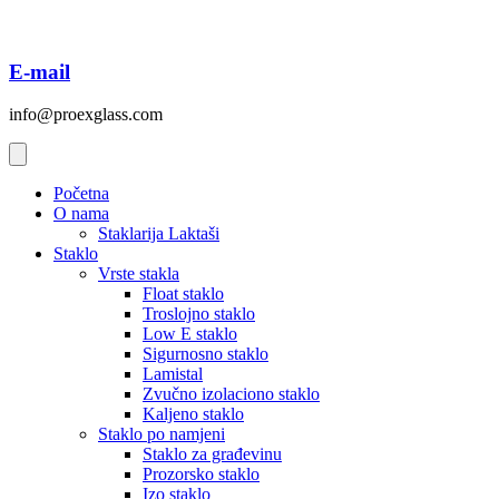
E-mail
info@proexglass.com
Početna
O nama
Staklarija Laktaši
Staklo
Vrste stakla
Float staklo
Troslojno staklo
Low E staklo
Sigurnosno staklo
Lamistal
Zvučno izolaciono staklo
Kaljeno staklo
Staklo po namjeni
Staklo za građevinu
Prozorsko staklo
Izo staklo