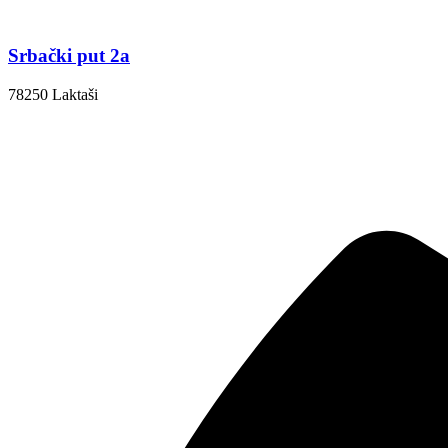
Srbački put 2a
78250 Laktaši