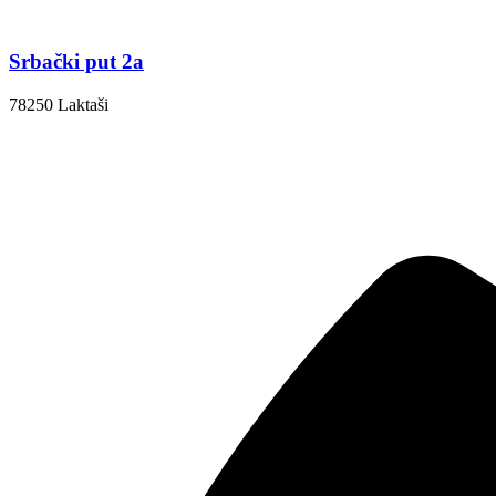
Srbački put 2a
78250 Laktaši