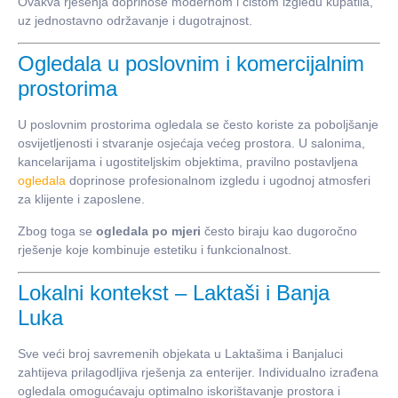
Ovakva rješenja doprinose modernom i čistom izgledu kupatila,
uz jednostavno održavanje i dugotrajnost.
Ogledala u poslovnim i komercijalnim
prostorima
U poslovnim prostorima ogledala se često koriste za poboljšanje
osvijetljenosti i stvaranje osjećaja većeg prostora. U salonima,
kancelarijama i ugostiteljskim objektima, pravilno postavljena
ogledala
doprinose profesionalnom izgledu i ugodnoj atmosferi
za klijente i zaposlene.
Zbog toga se
ogledala po mjeri
često biraju kao dugoročno
rješenje koje kombinuje estetiku i funkcionalnost.
Lokalni kontekst – Laktaši i Banja
Luka
Sve veći broj savremenih objekata u Laktašima i Banjaluci
zahtijeva prilagodljiva rješenja za enterijer. Individualno izrađena
ogledala omogućavaju optimalno iskorištavanje prostora i