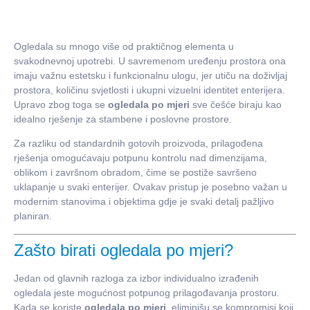
Ogledala su mnogo više od praktičnog elementa u
svakodnevnoj upotrebi. U savremenom uređenju prostora ona
imaju važnu estetsku i funkcionalnu ulogu, jer utiču na doživljaj
prostora, količinu svjetlosti i ukupni vizuelni identitet enterijera.
Upravo zbog toga se
ogledala po mjeri
sve češće biraju kao
idealno rješenje za stambene i poslovne prostore.
Za razliku od standardnih gotovih proizvoda, prilagođena
rješenja omogućavaju potpunu kontrolu nad dimenzijama,
oblikom i završnom obradom, čime se postiže savršeno
uklapanje u svaki enterijer. Ovakav pristup je posebno važan u
modernim stanovima i objektima gdje je svaki detalj pažljivo
planiran.
Zašto birati ogledala po mjeri?
Jedan od glavnih razloga za izbor individualno izrađenih
ogledala jeste mogućnost potpunog prilagođavanja prostoru.
Kada se koriste
ogledala po mjeri
, eliminišu se kompromisi koji