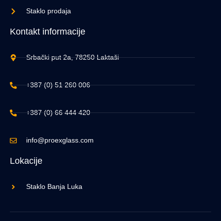
Staklo prodaja
Kontakt informacije
Srbački put 2a, 78250 Laktaši
+387 (0) 51 260 006
+387 (0) 66 444 420
info@proexglass.com
Lokacije
Staklo Banja Luka