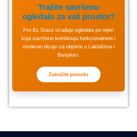
Tražite savršeno
ogledalo za vaš prostor?
Pro Ex Glass izrađuje ogledala po mjeri
koja savršeno kombinuju funkcionalnost i
moderan dizajn za objekte u Laktašima i
Banjaluci.
Zatražite ponudu