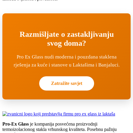
Razmišljate o zastakljivanju
svog doma?
Pro Ex Glass nudi moderna i pouzdana staklena
rješenja za kuće i stanove u Laktašima i Banjaluci.
Zatražite savjet
Pro-Ex Glass
je kompanija posvećena proizvodnji
termoizolacionog stakla vrhunskog kvaliteta. Posebnu pažnju