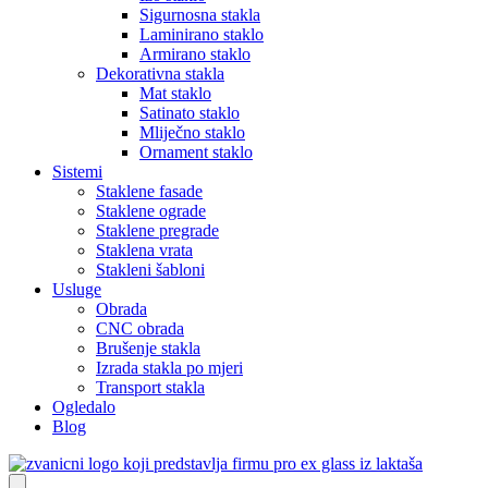
Sigurnosna stakla
Laminirano staklo
Armirano staklo
Dekorativna stakla
Mat staklo
Satinato staklo
Mliječno staklo
Ornament staklo
Sistemi
Staklene fasade
Staklene ograde
Staklene pregrade
Staklena vrata
Stakleni šabloni
Usluge
Obrada
CNC obrada
Brušenje stakla
Izrada stakla po mjeri
Transport stakla
Ogledalo
Blog