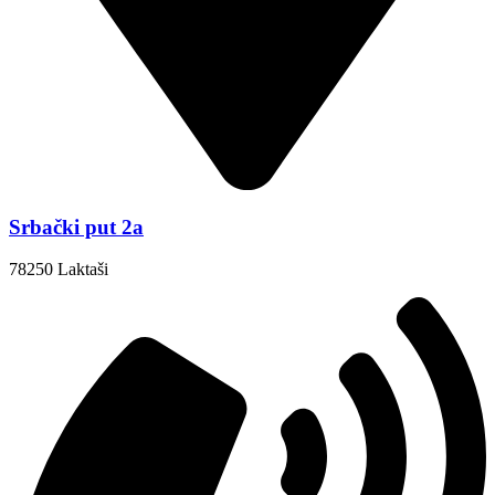
Srbački put 2a
78250 Laktaši