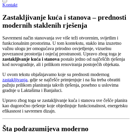
Kontakt
Zastakljivanje kuća i stanova – prednosti
modernih staklenih rješenja
Savremeni način stanovanja sve više teži otvorenim, svijetlim i
funkcionalnim prostorima. U tom kontekstu, staklo ima izuzetno
važnu ulogu jer omogućava prirodno osvjetljenje, vizuelnu
povezanost prostorija i osjećaj prostranosti. Upravo zbog toga je
zastakljivanje kuća i stanova
postalo jedno od najčešćih rješenja
kod novogradnje, ali i prilikom renoviranja postojećih objekata.
U ovom tekstu objašnjavamo koje su prednosti modernog
zastakljivanja
, gdje se najčešće primjenjuje i na šta treba obratiti
pažnju prilikom planiranja takvih rješenja, posebno u uslovima
gradnje u Laktašima i Banjaluci.
Upravo zbog toga se zastakljivanje kuća i stanova sve češće planira
kao dugoročno rješenje koje objedinjuje funkcionalnost, energetsku
efikasnost i savremen dizajn.
Šta podrazumijeva moderno