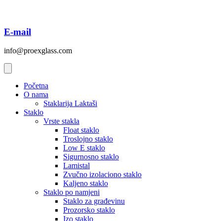
E-mail
info@proexglass.com
Početna
O nama
Staklarija Laktaši
Staklo
Vrste stakla
Float staklo
Troslojno staklo
Low E staklo
Sigurnosno staklo
Lamistal
Zvučno izolaciono staklo
Kaljeno staklo
Staklo po namjeni
Staklo za građevinu
Prozorsko staklo
Izo staklo