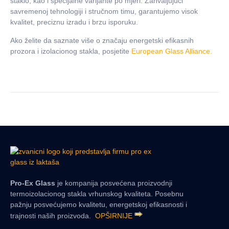
staklo, kao i specijalne varijante po mjeri. Zahvaljujući
savremenoj tehnologiji i stručnom timu, garantujemo visok
kvalitet, preciznu izradu i brzu isporuku.
Ako želite da saznate više o značaju energetski efikasnih
prozora i izolacionog stakla, posjetite
European Glass Alliance.
Pro-Ex Glass
je kompanija posvećena proizvodnji
termoizolacionog stakla vrhunskog kvaliteta. Posebnu
pažnju posvećujemo kvalitetu, energetskoj efikasnosti i
trajnosti naših proizvoda.
OPŠIRNIJE