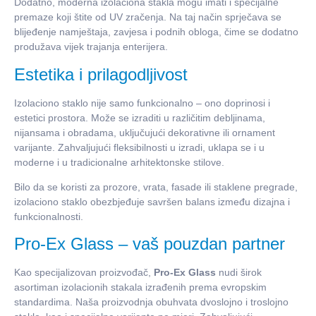
Dodatno, moderna izolaciona stakla mogu imati i specijalne
premaze koji štite od UV zračenja. Na taj način sprječava se
blijeđenje namještaja, zavjesa i podnih obloga, čime se dodatno
produžava vijek trajanja enterijera.
Estetika i prilagodljivost
Izolaciono staklo nije samo funkcionalno – ono doprinosi i
estetici prostora. Može se izraditi u različitim debljinama,
nijansama i obradama, uključujući dekorativne ili ornament
varijante. Zahvaljujući fleksibilnosti u izradi, uklapa se i u
moderne i u tradicionalne arhitektonske stilove.
Bilo da se koristi za prozore, vrata, fasade ili staklene pregrade,
izolaciono staklo obezbjeđuje savršen balans između dizajna i
funkcionalnosti.
Pro-Ex Glass – vaš pouzdan partner
Kao specijalizovan proizvođač,
Pro-Ex Glass
nudi širok
asortiman izolacionih stakala izrađenih prema evropskim
standardima. Naša proizvodnja obuhvata dvoslojno i troslojno