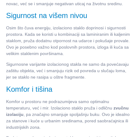
novac, već se i smanjuje negativan uticaj na životnu sredinu.
Sigurnost na višem nivou
Osim što čuva energiju, izolaciono staklo doprinosi i sigurnosti
prostora. Kada se koristi u kombinaciji sa laminiranim ili kaljenim
staklom, pruža dodatnu otpornost na udarce i pokušaje provale.
Ovo je posebno važno kod poslovnih prostora, izloga ili kuća sa
velikim staklenim površinama.
Sigurnosne varijante izolacionog stakla ne samo da povećavaju
zaštitu objekta, već i smanjuju rizik od povreda u slučaju loma,
jer se staklo ne rasipa u oštre fragmente.
Komfor i tišina
Komfor u prostoru ne podrazumijeva samo optimalnu
temperaturu, već i mir. Izolaciono staklo pruža i odličnu
zvučnu
izolaciju
, pa značajno smanjuje spoljašnju buku. Ovo je idealno
za stanove i kuće u urbanim sredinama, pored saobraćajnica ili
industrijskih zona.