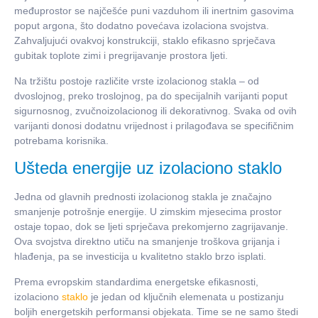
međuprostor se najčešće puni vazduhom ili inertnim gasovima
poput argona, što dodatno povećava izolaciona svojstva.
Zahvaljujući ovakvoj konstrukciji, staklo efikasno sprječava
gubitak toplote zimi i pregrijavanje prostora ljeti.
Na tržištu postoje različite vrste izolacionog stakla – od
dvoslojnog, preko troslojnog, pa do specijalnih varijanti poput
sigurnosnog, zvučnoizolacionog ili dekorativnog. Svaka od ovih
varijanti donosi dodatnu vrijednost i prilagođava se specifičnim
potrebama korisnika.
Ušteda energije uz izolaciono staklo
Jedna od glavnih prednosti izolacionog stakla je značajno
smanjenje potrošnje energije. U zimskim mjesecima prostor
ostaje topao, dok se ljeti sprječava prekomjerno zagrijavanje.
Ova svojstva direktno utiču na smanjenje troškova grijanja i
hlađenja, pa se investicija u kvalitetno staklo brzo isplati.
Prema evropskim standardima energetske efikasnosti,
izolaciono
staklo
je jedan od ključnih elemenata u postizanju
boljih energetskih performansi objekata. Time se ne samo štedi