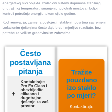
energetskoj slici objekta. Izolacioni sistemi doprinose stabilnijoj
unutrašnjoj temperaturi, smanjenju toplotnih mostova i boljoj
kontroli potrošnje energije tokom cijele godine.
Kod renovacija, zamjena postojećih staklenih površina savremenim
izolacionim rješenjima često daje brze i mjerljive rezultate, bez
potrebe za velikim građevinskim zahvatima.
Često
postavljana
pitanja
Tražite
pouzdano
Kontaktirajte
Pro Ex Glass i
izo staklo
obezbijedite
efikasno i
po mjeri?
dugotrajno
rješenje za vaš
prostor.
Kontaktirajte