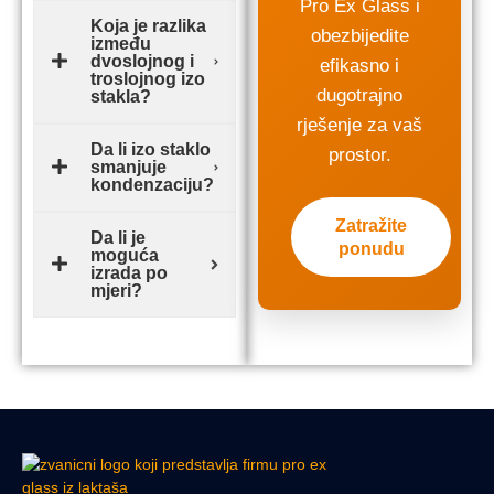
Pro Ex Glass i
Koja je razlika
obezbijedite
između
dvoslojnog i
efikasno i
troslojnog izo
dugotrajno
stakla?
rješenje za vaš
Da li izo staklo
prostor.
smanjuje
kondenzaciju?
Zatražite
Da li je
ponudu
moguća
izrada po
mjeri?