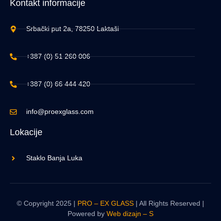
Kontakt informacije
Srbački put 2a, 78250 Laktaši
+387 (0) 51 260 006
+387 (0) 66 444 420
info@proexglass.com
Lokacije
Staklo Banja Luka
© Copyright 2025 |
PRO – EX GLASS
| All Rights Reserved |
Powered by
Web dizajn – S