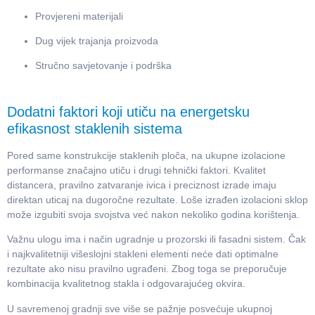
Provjereni materijali
Dug vijek trajanja proizvoda
Stručno savjetovanje i podrška
Dodatni faktori koji utiču na energetsku
efikasnost staklenih sistema
Pored same konstrukcije staklenih ploča, na ukupne izolacione
performanse značajno utiču i drugi tehnički faktori. Kvalitet
distancera, pravilno zatvaranje ivica i preciznost izrade imaju
direktan uticaj na dugoročne rezultate. Loše izrađen izolacioni sklop
može izgubiti svoja svojstva već nakon nekoliko godina korištenja.
Važnu ulogu ima i način ugradnje u prozorski ili fasadni sistem. Čak
i najkvalitetniji višeslojni stakleni elementi neće dati optimalne
rezultate ako nisu pravilno ugrađeni. Zbog toga se preporučuje
kombinacija kvalitetnog stakla i odgovarajućeg okvira.
U savremenoj gradnji sve više se pažnje posvećuje ukupnoj