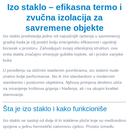
Izo staklo – efikasna termo i
zvučna izolacija za
savremene objekte
Izo staklo predstavlja jedno od najvažnijih rješenja u savremenoj
gradnji kada je cilj postići bolju energetsku efikasnost i ugodniji
boravak u prostoru. Zahvaljujući svojoj višeslojnoj strukturi, ova
vrsta stakla značajno smanjuje gubitke toplote, ali i prodor vanjske
buke.
U poređenju sa običnim staklenim površinama, izo sistemi nude
znatno bolje performanse, što ih čini standardom u modernim
stambenim i poslovnim objektima. Njihova primjena direktno utiče
na smanjenje troškova grijanja i hlađenja, ali i na ukupni kvalitet
stanovanja.
Šta je izo staklo i kako funkcioniše
Izo staklo se sastoji od dvije ili tri staklene ploče koje su međusobno
spojene u jednu hermetički zatvorenu cjelinu. Prostor između