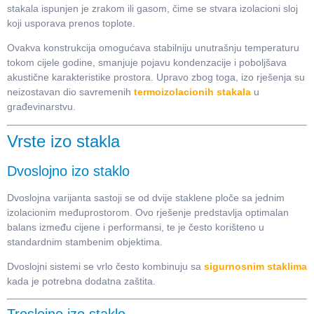
stakala ispunjen je zrakom ili gasom, čime se stvara izolacioni sloj
koji usporava prenos toplote.
Ovakva konstrukcija omogućava stabilniju unutrašnju temperaturu
tokom cijele godine, smanjuje pojavu kondenzacije i poboljšava
akustične karakteristike prostora. Upravo zbog toga, izo rješenja su
neizostavan dio savremenih
termoizolacionih stakala
u
građevinarstvu.
Vrste izo stakla
Dvoslojno izo staklo
Dvoslojna varijanta sastoji se od dvije staklene ploče sa jednim
izolacionim međuprostorom. Ovo rješenje predstavlja optimalan
balans između cijene i performansi, te je često korišteno u
standardnim stambenim objektima.
Dvoslojni sistemi se vrlo često kombinuju sa
sigurnosnim staklima
kada je potrebna dodatna zaštita.