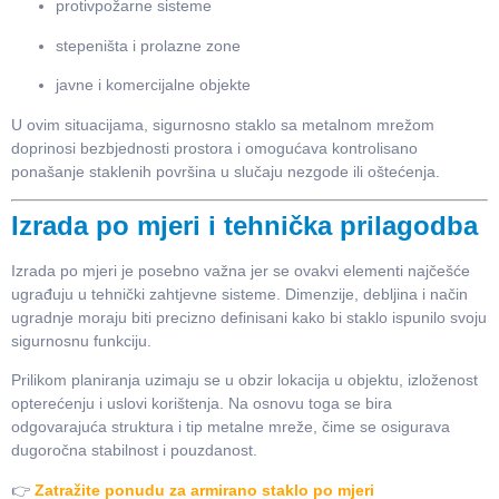
protivpožarne sisteme
stepeništa i prolazne zone
javne i komercijalne objekte
U ovim situacijama, sigurnosno staklo sa metalnom mrežom
doprinosi bezbjednosti prostora i omogućava kontrolisano
ponašanje staklenih površina u slučaju nezgode ili oštećenja.
Izrada po mjeri i tehnička prilagodba
Izrada po mjeri je posebno važna jer se ovakvi elementi najčešće
ugrađuju u tehnički zahtjevne sisteme. Dimenzije, debljina i način
ugradnje moraju biti precizno definisani kako bi staklo ispunilo svoju
sigurnosnu funkciju.
Prilikom planiranja uzimaju se u obzir lokacija u objektu, izloženost
opterećenju i uslovi korištenja. Na osnovu toga se bira
odgovarajuća struktura i tip metalne mreže, čime se osigurava
dugoročna stabilnost i pouzdanost.
👉
Zatražite ponudu za armirano staklo po mjeri