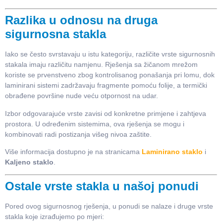
Razlika u odnosu na druga
sigurnosna stakla
Iako se često svrstavaju u istu kategoriju, različite vrste sigurnosnih
stakala imaju različitu namjenu. Rješenja sa žičanom mrežom
koriste se prvenstveno zbog kontrolisanog ponašanja pri lomu, dok
laminirani sistemi zadržavaju fragmente pomoću folije, a termički
obrađene površine nude veću otpornost na udar.
Izbor odgovarajuće vrste zavisi od konkretne primjene i zahtjeva
prostora. U određenim sistemima, ova rješenja se mogu i
kombinovati radi postizanja višeg nivoa zaštite.
Više informacija dostupno je na stranicama
Laminirano staklo
i
Kaljeno staklo
.
Ostale vrste stakla u našoj ponudi
Pored ovog sigurnosnog rješenja, u ponudi se nalaze i druge vrste
stakla koje izrađujemo po mjeri: