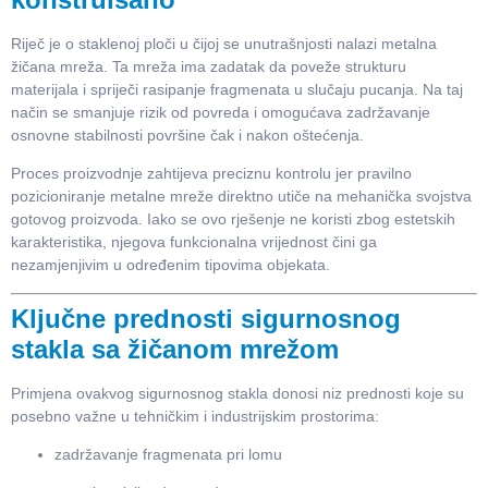
Riječ je o staklenoj ploči u čijoj se unutrašnjosti nalazi metalna
žičana mreža. Ta mreža ima zadatak da poveže strukturu
materijala i spriječi rasipanje fragmenata u slučaju pucanja. Na taj
način se smanjuje rizik od povreda i omogućava zadržavanje
osnovne stabilnosti površine čak i nakon oštećenja.
Proces proizvodnje zahtijeva preciznu kontrolu jer pravilno
pozicioniranje metalne mreže direktno utiče na mehanička svojstva
gotovog proizvoda. Iako se ovo rješenje ne koristi zbog estetskih
karakteristika, njegova funkcionalna vrijednost čini ga
nezamjenjivim u određenim tipovima objekata.
Ključne prednosti sigurnosnog
stakla sa žičanom mrežom
Primjena ovakvog sigurnosnog stakla donosi niz prednosti koje su
posebno važne u tehničkim i industrijskim prostorima:
zadržavanje fragmenata pri lomu