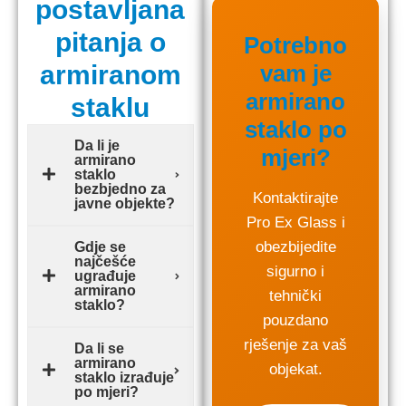
postavljana
pitanja o
Potrebno
armiranom
vam je
armirano
staklu
staklo po
Da li je
mjeri?
armirano
staklo
bezbjedno za
Kontaktirajte
javne objekte?
Pro Ex Glass i
obezbijedite
Gdje se
najčešće
sigurno i
ugrađuje
armirano
tehnički
staklo?
pouzdano
rješenje za vaš
Da li se
armirano
objekat.
staklo izrađuje
po mjeri?