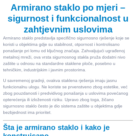
Armirano staklo po mjeri –
sigurnost i funkcionalnost u
zahtjevnim uslovima
Armirano staklo predstavlja specifično sigurnosno rješenje koje se
koristi u objektima gdje su stabilnost, otpornost i kontrolisano
ponašanje pri lomu od ključnog značaja. Zahvaljujući ugrađenoj
metalnoj mreži, ova vrsta sigurnosnog stakla pruža dodatni nivo
zaštite u odnosu na standardne staklene ploče, posebno u
tehničkim, industrijskim i javnim prostorima.
U savremenoj gradnji, ovakva staklena rješenja imaju jasnu
funkcionalnu ulogu. Ne koriste se prvenstveno zbog estetike, već
zbog pouzdanosti i predvidivog ponašanja u uslovima povećanog
opterećenja ili izloženosti riziku. Upravo zbog toga, žičano
sigurnosno staklo često je dio sistema zaštite u objektima gdje
bezbjednost ima prioritet.
Šta je armirano staklo i kako je
konstruisano