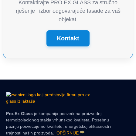
Kontaktirajte PRO EX GLASS za stručno
rješenje i izbor odgovarajuće fasade za vaš
objekat.
Kontakt
Pro-Ex Glass
je kompanija posvećena proizvodnji
termoizolacionog stakla vrhunskog kvaliteta. Posebnu
pažnju posvećujemo kvalitetu, energetskoj efikasnosti i
trajnosti naših proizvoda.
OPŠIRNIJE