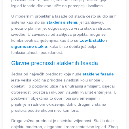
izgled fasade direktno utiče na percepciju kvaliteta.
U modernim projektima fasade od stakla često su dio širih
sistema kao što su
stakleni sistemi
, jer zahtijevaju
precizno planiranje, odgovarajuću vrstu stakla i stručnu
izvedbu. U zavisnosti od zahtjeva projekta, mogu se
kombinovati sa rješenjima kao što su
Low E staklo
i
sigurnosno staklo
, kako bi se dobila još bolja
funkcionalnost i pouzdanost.
Glavne prednosti staklenih fasada
Jedna od najvećih prednosti koje nude
staklene fasade
jeste velika količina prirodne svjetlosti koju unose u
objekat. To pozitivno utiče na unutrašnji ambijent, osjećaj
otvorenosti prostora i ukupan vizuelni kvalitet enterijera. U
poslovnim objektima to doprinosi savremenijem i
prijatnijem radnom okruženju, dok u drugim vrstama
prostora podiže ukupni nivo komfora.
Druga važna prednost je estetska vrijednost. Staklo daje
objektu moderan, elegantan i reprezentativan izgled. Zbog