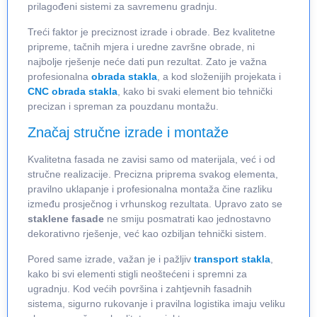
prilagođeni sistemi za savremenu gradnju.
Treći faktor je preciznost izrade i obrade. Bez kvalitetne
pripreme, tačnih mjera i uredne završne obrade, ni
najbolje rješenje neće dati pun rezultat. Zato je važna
profesionalna
obrada stakla
, a kod složenijih projekata i
CNC obrada stakla
, kako bi svaki element bio tehnički
precizan i spreman za pouzdanu montažu.
Značaj stručne izrade i montaže
Kvalitetna fasada ne zavisi samo od materijala, već i od
stručne realizacije. Precizna priprema svakog elementa,
pravilno uklapanje i profesionalna montaža čine razliku
između prosječnog i vrhunskog rezultata. Upravo zato se
staklene fasade
ne smiju posmatrati kao jednostavno
dekorativno rješenje, već kao ozbiljan tehnički sistem.
Pored same izrade, važan je i pažljiv
transport stakla
,
kako bi svi elementi stigli neoštećeni i spremni za
ugradnju. Kod većih površina i zahtjevnih fasadnih
sistema, sigurno rukovanje i pravilna logistika imaju veliku