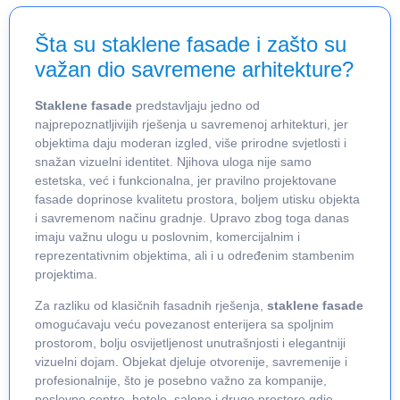
Šta su staklene fasade i zašto su
važan dio savremene arhitekture?
Staklene fasade
predstavljaju jedno od
najprepoznatljivijih rješenja u savremenoj arhitekturi, jer
objektima daju moderan izgled, više prirodne svjetlosti i
snažan vizuelni identitet. Njihova uloga nije samo
estetska, već i funkcionalna, jer pravilno projektovane
fasade doprinose kvalitetu prostora, boljem utisku objekta
i savremenom načinu gradnje. Upravo zbog toga danas
imaju važnu ulogu u poslovnim, komercijalnim i
reprezentativnim objektima, ali i u određenim stambenim
projektima.
Za razliku od klasičnih fasadnih rješenja,
staklene fasade
omogućavaju veću povezanost enterijera sa spoljnim
prostorom, bolju osvijetljenost unutrašnjosti i elegantniji
vizuelni dojam. Objekat djeluje otvorenije, savremenije i
profesionalnije, što je posebno važno za kompanije,
poslovne centre, hotele, salone i druge prostore gdje