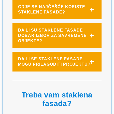
GDJE SE NAJČEŠĆE KORISTE
STAKLENE FASADE?
DA LI SU STAKLENE FASADE
DOBAR IZBOR ZA SAVREMENE
OBJEKTE?
DA LI SE STAKLENE FASADE
MOGU PRILAGODITI PROJEKTU?
Treba vam staklena
fasada?