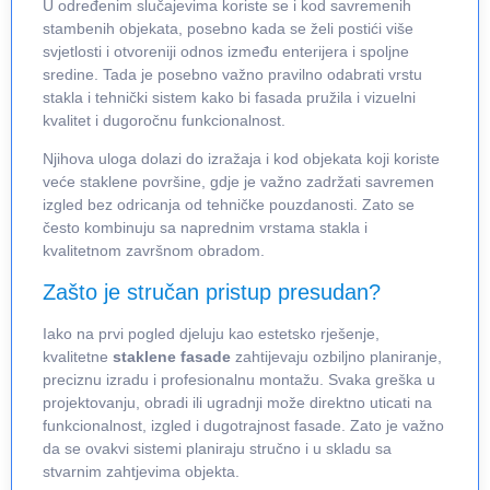
U određenim slučajevima koriste se i kod savremenih
stambenih objekata, posebno kada se želi postići više
svjetlosti i otvoreniji odnos između enterijera i spoljne
sredine. Tada je posebno važno pravilno odabrati vrstu
stakla i tehnički sistem kako bi fasada pružila i vizuelni
kvalitet i dugoročnu funkcionalnost.
Njihova uloga dolazi do izražaja i kod objekata koji koriste
veće staklene površine, gdje je važno zadržati savremen
izgled bez odricanja od tehničke pouzdanosti. Zato se
često kombinuju sa naprednim vrstama stakla i
kvalitetnom završnom obradom.
Zašto je stručan pristup presudan?
Iako na prvi pogled djeluju kao estetsko rješenje,
kvalitetne
staklene fasade
zahtijevaju ozbiljno planiranje,
preciznu izradu i profesionalnu montažu. Svaka greška u
projektovanju, obradi ili ugradnji može direktno uticati na
funkcionalnost, izgled i dugotrajnost fasade. Zato je važno
da se ovakvi sistemi planiraju stručno i u skladu sa
stvarnim zahtjevima objekta.