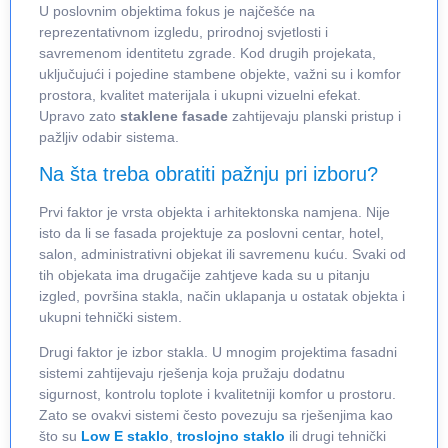
U poslovnim objektima fokus je najčešće na
reprezentativnom izgledu, prirodnoj svjetlosti i
savremenom identitetu zgrade. Kod drugih projekata,
uključujući i pojedine stambene objekte, važni su i komfor
prostora, kvalitet materijala i ukupni vizuelni efekat.
Upravo zato
staklene fasade
zahtijevaju planski pristup i
pažljiv odabir sistema.
Na šta treba obratiti pažnju pri izboru?
Prvi faktor je vrsta objekta i arhitektonska namjena. Nije
isto da li se fasada projektuje za poslovni centar, hotel,
salon, administrativni objekat ili savremenu kuću. Svaki od
tih objekata ima drugačije zahtjeve kada su u pitanju
izgled, površina stakla, način uklapanja u ostatak objekta i
ukupni tehnički sistem.
Drugi faktor je izbor stakla. U mnogim projektima fasadni
sistemi zahtijevaju rješenja koja pružaju dodatnu
sigurnost, kontrolu toplote i kvalitetniji komfor u prostoru.
Zato se ovakvi sistemi često povezuju sa rješenjima kao
što su
Low E staklo
,
troslojno staklo
ili drugi tehnički