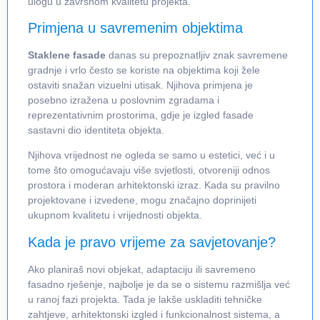
ulogu u završnom kvalitetu projekta.
Primjena u savremenim objektima
Staklene fasade
danas su prepoznatljiv znak savremene
gradnje i vrlo često se koriste na objektima koji žele
ostaviti snažan vizuelni utisak. Njihova primjena je
posebno izražena u poslovnim zgradama i
reprezentativnim prostorima, gdje je izgled fasade
sastavni dio identiteta objekta.
Njihova vrijednost ne ogleda se samo u estetici, već i u
tome što omogućavaju više svjetlosti, otvoreniji odnos
prostora i moderan arhitektonski izraz. Kada su pravilno
projektovane i izvedene, mogu značajno doprinijeti
ukupnom kvalitetu i vrijednosti objekta.
Kada je pravo vrijeme za savjetovanje?
Ako planiraš novi objekat, adaptaciju ili savremeno
fasadno rješenje, najbolje je da se o sistemu razmišlja već
u ranoj fazi projekta. Tada je lakše uskladiti tehničke
zahtjeve, arhitektonski izgled i funkcionalnost sistema, a