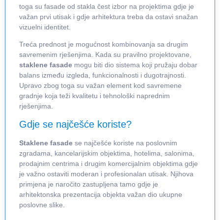
toga su fasade od stakla čest izbor na projektima gdje je
važan prvi utisak i gdje arhitektura treba da ostavi snažan
vizuelni identitet.
Treća prednost je mogućnost kombinovanja sa drugim
savremenim rješenjima. Kada su pravilno projektovane,
staklene fasade
mogu biti dio sistema koji pružaju dobar
balans između izgleda, funkcionalnosti i dugotrajnosti.
Upravo zbog toga su važan element kod savremene
gradnje koja teži kvalitetu i tehnološki naprednim
rješenjima.
Gdje se najčešće koriste?
Staklene fasade
se najčešće koriste na poslovnim
zgradama, kancelarijskim objektima, hotelima, salonima,
prodajnim centrima i drugim komercijalnim objektima gdje
je važno ostaviti moderan i profesionalan utisak. Njihova
primjena je naročito zastupljena tamo gdje je
arhitektonska prezentacija objekta važan dio ukupne
poslovne slike.