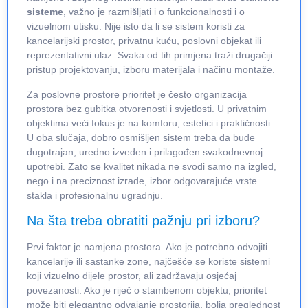
sisteme
, važno je razmišljati i o funkcionalnosti i o
vizuelnom utisku. Nije isto da li se sistem koristi za
kancelarijski prostor, privatnu kuću, poslovni objekat ili
reprezentativni ulaz. Svaka od tih primjena traži drugačiji
pristup projektovanju, izboru materijala i načinu montaže.
Za poslovne prostore prioritet je često organizacija
prostora bez gubitka otvorenosti i svjetlosti. U privatnim
objektima veći fokus je na komforu, estetici i praktičnosti.
U oba slučaja, dobro osmišljen sistem treba da bude
dugotrajan, uredno izveden i prilagođen svakodnevnoj
upotrebi. Zato se kvalitet nikada ne svodi samo na izgled,
nego i na preciznost izrade, izbor odgovarajuće vrste
stakla i profesionalnu ugradnju.
Na šta treba obratiti pažnju pri izboru?
Prvi faktor je namjena prostora. Ako je potrebno odvojiti
kancelarije ili sastanke zone, najčešće se koriste sistemi
koji vizuelno dijele prostor, ali zadržavaju osjećaj
povezanosti. Ako je riječ o stambenom objektu, prioritet
može biti elegantno odvajanje prostorija, bolja preglednost