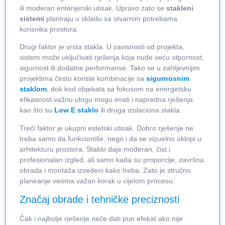
ili moderan enterijerski utisak. Upravo zato se
stakleni
sistemi
planiraju u skladu sa stvarnim potrebama
korisnika prostora.
Drugi faktor je vrsta stakla. U zavisnosti od projekta,
sistem može uključivati rješenja koja nude veću otpornost,
sigurnost ili dodatne performanse. Tako se u zahtjevnijim
projektima često koriste kombinacije sa
sigurnosnim
staklom
, dok kod objekata sa fokusom na energetsku
efikasnost važnu ulogu mogu imati i napredna rješenja
kao što su
Low E staklo
ili druga izolaciona stakla.
Treći faktor je ukupni estetski utisak. Dobro rješenje ne
treba samo da funkcioniše, nego i da se vizuelno uklopi u
arhitekturu prostora. Staklo daje moderan, čist i
profesionalan izgled, ali samo kada su proporcije, završna
obrada i montaža izvedeni kako treba. Zato je stručno
planiranje veoma važan korak u cijelom procesu.
Značaj obrade i tehničke preciznosti
Čak i najbolje rješenje neće dati pun efekat ako nije