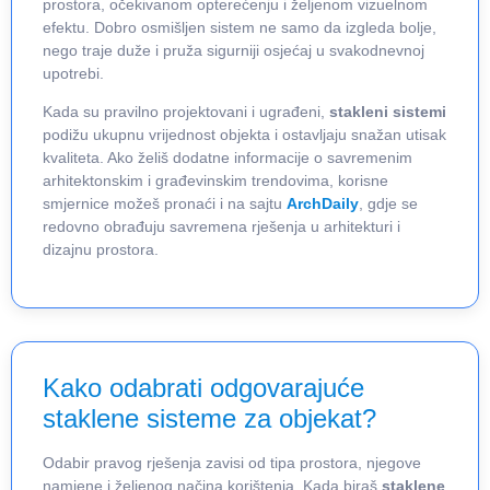
prostora, očekivanom opterećenju i željenom vizuelnom
efektu. Dobro osmišljen sistem ne samo da izgleda bolje,
nego traje duže i pruža sigurniji osjećaj u svakodnevnoj
upotrebi.
Kada su pravilno projektovani i ugrađeni,
stakleni sistemi
podižu ukupnu vrijednost objekta i ostavljaju snažan utisak
kvaliteta. Ako želiš dodatne informacije o savremenim
arhitektonskim i građevinskim trendovima, korisne
smjernice možeš pronaći i na sajtu
ArchDaily
, gdje se
redovno obrađuju savremena rješenja u arhitekturi i
dizajnu prostora.
Kako odabrati odgovarajuće
staklene sisteme za objekat?
Odabir pravog rješenja zavisi od tipa prostora, njegove
namjene i željenog načina korištenja. Kada biraš
staklene