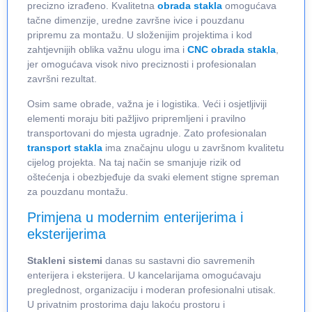
precizno izrađeno. Kvalitetna
obrada stakla
omogućava
tačne dimenzije, uredne završne ivice i pouzdanu
pripremu za montažu. U složenijim projektima i kod
zahtjevnijih oblika važnu ulogu ima i
CNC obrada stakla
,
jer omogućava visok nivo preciznosti i profesionalan
završni rezultat.
Osim same obrade, važna je i logistika. Veći i osjetljiviji
elementi moraju biti pažljivo pripremljeni i pravilno
transportovani do mjesta ugradnje. Zato profesionalan
transport stakla
ima značajnu ulogu u završnom kvalitetu
cijelog projekta. Na taj način se smanjuje rizik od
oštećenja i obezbjeđuje da svaki element stigne spreman
za pouzdanu montažu.
Primjena u modernim enterijerima i
eksterijerima
Stakleni sistemi
danas su sastavni dio savremenih
enterijera i eksterijera. U kancelarijama omogućavaju
preglednost, organizaciju i moderan profesionalni utisak.
U privatnim prostorima daju lakoću prostoru i