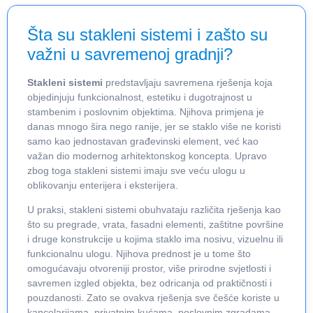
Šta su stakleni sistemi i zašto su
važni u savremenoj gradnji?
Stakleni sistemi
predstavljaju savremena rješenja koja
objedinjuju funkcionalnost, estetiku i dugotrajnost u
stambenim i poslovnim objektima. Njihova primjena je
danas mnogo šira nego ranije, jer se staklo više ne koristi
samo kao jednostavan građevinski element, već kao
važan dio modernog arhitektonskog koncepta. Upravo
zbog toga stakleni sistemi imaju sve veću ulogu u
oblikovanju enterijera i eksterijera.
U praksi, stakleni sistemi obuhvataju različita rješenja kao
što su pregrade, vrata, fasadni elementi, zaštitne površine
i druge konstrukcije u kojima staklo ima nosivu, vizuelnu ili
funkcionalnu ulogu. Njihova prednost je u tome što
omogućavaju otvoreniji prostor, više prirodne svjetlosti i
savremen izgled objekta, bez odricanja od praktičnosti i
pouzdanosti. Zato se ovakva rješenja sve češće koriste u
kancelarijama, privatnim kućama, poslovnim zgradama,