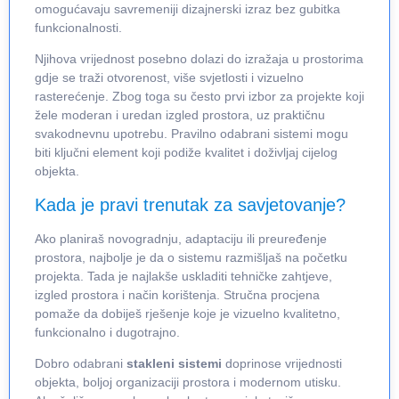
omogućavaju savremeniji dizajnerski izraz bez gubitka
funkcionalnosti.
Njihova vrijednost posebno dolazi do izražaja u prostorima
gdje se traži otvorenost, više svjetlosti i vizuelno
rasterećenje. Zbog toga su često prvi izbor za projekte koji
žele moderan i uredan izgled prostora, uz praktičnu
svakodnevnu upotrebu. Pravilno odabrani sistemi mogu
biti ključni element koji podiže kvalitet i doživljaj cijelog
objekta.
Kada je pravi trenutak za savjetovanje?
Ako planiraš novogradnju, adaptaciju ili preuređenje
prostora, najbolje je da o sistemu razmišljaš na početku
projekta. Tada je najlakše uskladiti tehničke zahtjeve,
izgled prostora i način korištenja. Stručna procjena
pomaže da dobiješ rješenje koje je vizuelno kvalitetno,
funkcionalno i dugotrajno.
Dobro odabrani
stakleni sistemi
doprinose vrijednosti
objekta, boljoj organizaciji prostora i modernom utisku.