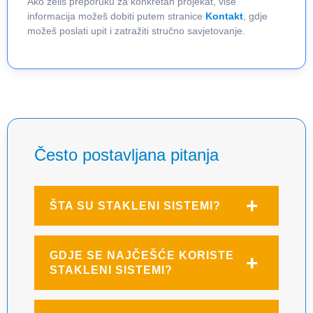
Ako želiš preporuku za konkretan projekat, više
informacija možeš dobiti putem stranice
Kontakt
, gdje
možeš poslati upit i zatražiti stručno savjetovanje.
Često postavljana pitanja
ŠTA SU STAKLENI SISTEMI?
GDJE SE NAJČEŠĆE KORISTE
STAKLENI SISTEMI?