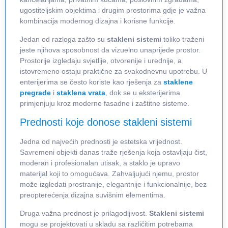
ugostiteljskim objektima i drugim prostorima gdje je važna
kombinacija modernog dizajna i korisne funkcije.
Jedan od razloga zašto su
stakleni sistemi
toliko traženi
jeste njihova sposobnost da vizuelno unaprijede prostor.
Prostorije izgledaju svjetlije, otvorenije i urednije, a
istovremeno ostaju praktične za svakodnevnu upotrebu. U
enterijerima se često koriste kao rješenja za
staklene
pregrade
i
staklena vrata
, dok se u eksterijerima
primjenjuju kroz moderne fasadne i zaštitne sisteme.
Prednosti koje donose stakleni sistemi
Jedna od najvećih prednosti je estetska vrijednost.
Savremeni objekti danas traže rješenja koja ostavljaju čist,
moderan i profesionalan utisak, a staklo je upravo
materijal koji to omogućava. Zahvaljujući njemu, prostor
može izgledati prostranije, elegantnije i funkcionalnije, bez
preopterećenja dizajna suvišnim elementima.
Druga važna prednost je prilagodljivost.
Stakleni sistemi
mogu se projektovati u skladu sa različitim potrebama