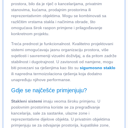
prostora, bilo da je riječ o kancelarijama, privatnim
stanovima, kućama, prodajnim prostorima ili
reprezentativnim objektima. Mogu se kombinovati sa
različitim vrstama stakla i načinima obrade, što
omogućava širok raspon primjene i prilagođavanje
konkretnom projektu.
Treća prednost je funkcionalnost. Kvalitetno projektovani
sistemi omogućavaju jasnu organizaciju prostora, više
svjetlosti i savremeniji vizuelni doživljaj, a da pritom zadrže
stabilnost i dugotrajnost. U zavisnosti od namjene, mogu
biti povezani sa rješenjima kao što su
sigurnosno staklo
ili napredna termoizolaciona rješenja koja dodatno
unapređuju njihove performanse.
Gdje se najčešće primjenjuju?
Stakleni sistemi
imaju veoma široku primjenu. U
poslovnim prostorima koriste se za pregrađivanje
kancelarija, sale za sastanke, ulazne zone i
reprezentativne dijelove objekta. U privatnim objektima
primjenjuju se za odvajanje prostorija, kupatilske zone,