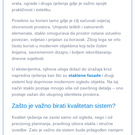
vrata, ograde i druga rješenja gdje je važno spojiti
praktičnost i estetiku.
Posebno su korisni tamo gdje je cilj sačuvati osjećaj
otvorenosti prostora. Umjesto teških i zatvorenih
elemenata, staklo omogućava da prostor ostane vizuelno
povezan, svijetao i prijatan za boravak. Zbog toga se vrlo
često koristi u modernim objektima koji teže čistim
linijama, savremenom dizajnu i boljem iskorištavanju
dnevne svjetlosti.
U eksterijerima, njihova uloga dolazi do izražaja kroz
napredna rješenja kao što su
staklene fasade
i drugi
sistemi koji doprinose modernom izgledu objekta. Na taj
način staklo postaje mnogo više od završnog detalja – ono
postaje važan dio ukupnog identiteta prostora.
Zašto je važno birati kvalitetan sistem?
Kvalitet rješenja ne zavisi samo od izgleda, nego i od
preciznog planiranja, pravilnog izbora stakla i stručne
izvedbe. Zato je važno da sistem bude prilagođen namjeni