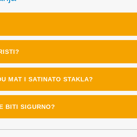
ISTI?
ĐU MAT I SATINATO STAKLA?
E BITI SIGURNO?