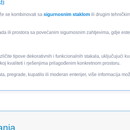
ti
ože se kombinovati sa
sigurnosnim staklom
ili drugim tehnički
ada ili prostora sa povećanim sigurnosnim zahtjevima, gdje este
ičite tipove dekorativnih i funkcionalnih stakala, uključujući kv
čkoj kvaliteti i rješenjima prilagođenim konkretnom prostoru.
a, pregrade, kupatilo ili moderan enterijer, više informacija mo
anja