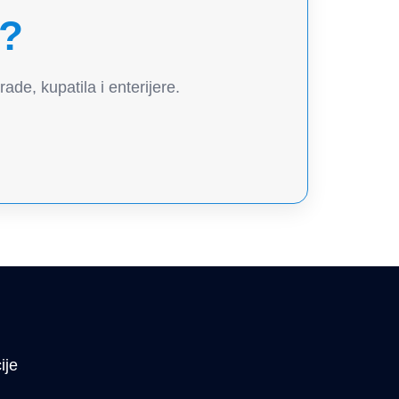
o?
e, kupatila i enterijere.
ije