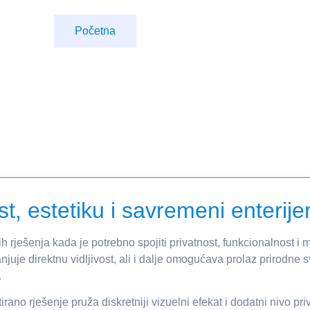
Početna
t, estetiku i savremeni enterije
ih rješenja kada je potrebno spojiti privatnost, funkcionalnost i
uje direktnu vidljivost, ali i dalje omogućava prolaz prirodne sv
.
rano rješenje pruža diskretniji vizuelni efekat i dodatni nivo pr