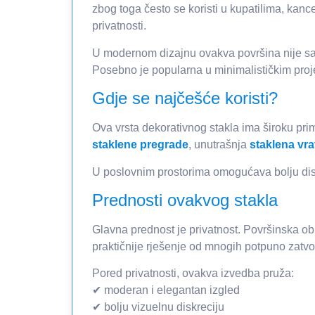
zbog toga često se koristi u kupatilima, kan
privatnosti.
U modernom dizajnu ovakva površina nije samo 
Posebno je popularna u minimalističkim projek
Gdje se najčešće koristi?
Ova vrsta dekorativnog stakla ima široku prim
staklene pregrade
, unutrašnja
staklena vra
U poslovnim prostorima omogućava bolju disk
Prednosti ovakvog stakla
Glavna prednost je privatnost. Površinska obr
praktičnije rješenje od mnogih potpuno zatvo
Pored privatnosti, ovakva izvedba pruža:
✔ moderan i elegantan izgled
✔ bolju vizuelnu diskreciju