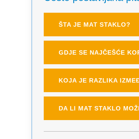
ŠTA JE MAT STAKLO?
GDJE SE NAJČEŠĆE KOR
KOJA JE RAZLIKA IZME
DA LI MAT STAKLO MOŽ