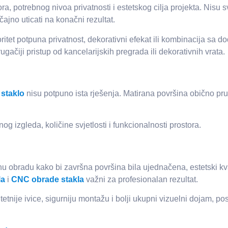
a, potrebnog nivoa privatnosti i estetskog cilja projekta. Nisu s
ajno uticati na konačni rezultat.
rioritet potpuna privatnost, dekorativni efekat ili kombinacija sa
rugačiji pristup od kancelarijskih pregrada ili dekorativnih vrata.
 staklo
nisu potpuno ista rješenja. Matirana površina obično pruž
g izgleda, količine svjetlosti i funkcionalnosti prostora.
znu obradu kako bi završna površina bila ujednačena, estetski k
la
i
CNC obrade stakla
važni za profesionalan rezultat.
nije ivice, sigurniju montažu i bolji ukupni vizuelni dojam, pos