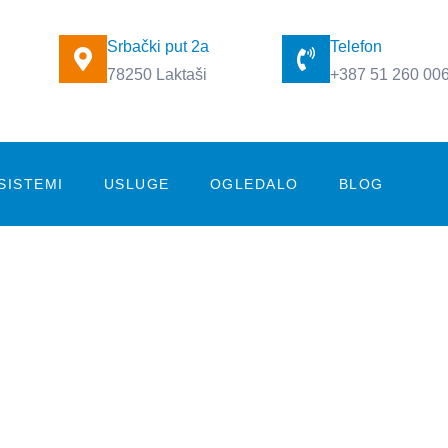
Srbački put 2a
Telefon
78250 Laktaši
+387 51 260 00
SISTEMI
USLUGE
OGLEDALO
BLOG
Mat staklo