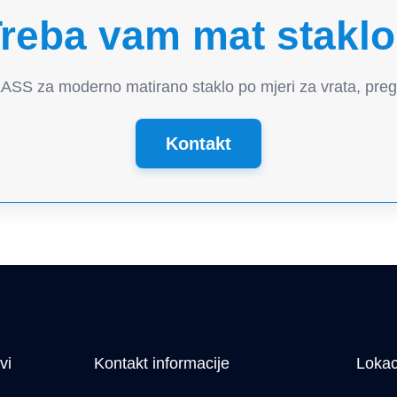
reba vam mat stakl
SS za moderno matirano staklo po mjeri za vrata, pregrad
Kontakt
vi
Kontakt informacije
Lokac