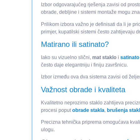
Izbor odgovarajućeg rješenja zavisi od prostor
obrade, debljine i sistemi montaže mogu znač
Prilikom izbora važno je definisati da li je p
primjer, kupatilski sistemi često zahtijevaju d
Matirano ili satinato?
Iako su vizuelno slični,
mat staklo
i
satinato
često daje elegantniju i finiju završnicu.
Izbor između ova dva sistema zavisi od željeno
Važnost obrade i kvaliteta
Kvalitetno neprozirno staklo zahtijeva preci
procesi poput
obrade stakla
,
brušenja stak
Precizna tehnička priprema omogućava kvalitet
ulogu.