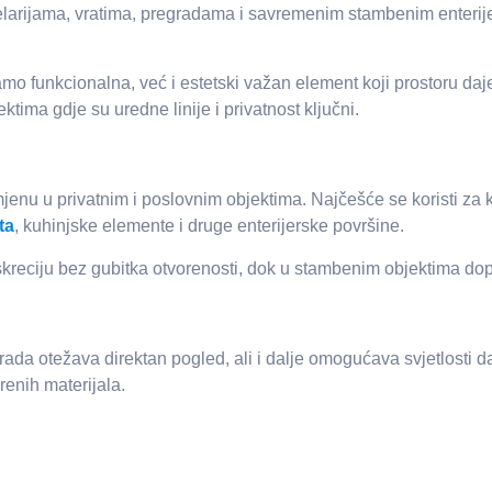
celarijama, vratima, pregradama i savremenim stambenim enterije
funkcionalna, već i estetski važan element koji prostoru daje so
tima gdje su uredne linije i privatnost ključni.
jenu u privatnim i poslovnim objektima. Najčešće se koristi za 
ta
, kuhinjske elemente i druge enterijerske površine.
reciju bez gubitka otvorenosti, dok u stambenim objektima dopr
ada otežava direktan pogled, ali i dalje omogućava svjetlosti da
renih materijala.