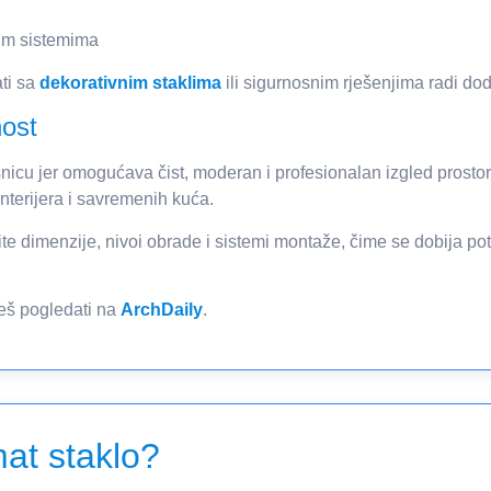
im sistemima
ti sa
dekorativnim staklima
ili sigurnosnim rješenjima radi dod
nost
ršnicu jer omogućava čist, moderan i profesionalan izgled prost
enterijera i savremenih kuća.
te dimenzije, nivoi obrade i sistemi montaže, čime se dobija p
eš pogledati na
ArchDaily
.
at staklo?