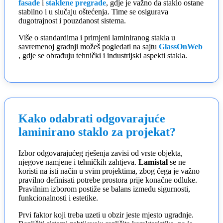
fasade
i
staklene pregrade
, gdje je važno da staklo ostane
stabilno i u slučaju oštećenja. Time se osigurava
dugotrajnost i pouzdanost sistema.
Više o standardima i primjeni laminiranog stakla u
savremenoj gradnji možeš pogledati na sajtu
GlassOnWeb
, gdje se obrađuju tehnički i industrijski aspekti stakla.
Kako odabrati odgovarajuće
laminirano staklo za projekat?
Izbor odgovarajućeg rješenja zavisi od vrste objekta,
njegove namjene i tehničkih zahtjeva.
Lamistal
se ne
koristi na isti način u svim projektima, zbog čega je važno
pravilno definisati potrebe prostora prije konačne odluke.
Pravilnim izborom postiže se balans između sigurnosti,
funkcionalnosti i estetike.
Prvi faktor koji treba uzeti u obzir jeste mjesto ugradnje.