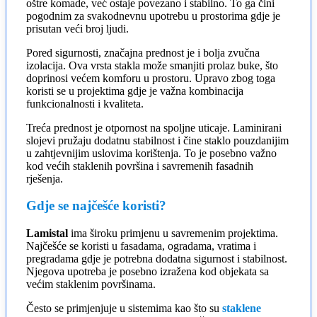
oštre komade, već ostaje povezano i stabilno. To ga čini
pogodnim za svakodnevnu upotrebu u prostorima gdje je
prisutan veći broj ljudi.
Pored sigurnosti, značajna prednost je i bolja zvučna
izolacija. Ova vrsta stakla može smanjiti prolaz buke, što
doprinosi većem komforu u prostoru. Upravo zbog toga
koristi se u projektima gdje je važna kombinacija
funkcionalnosti i kvaliteta.
Treća prednost je otpornost na spoljne uticaje. Laminirani
slojevi pružaju dodatnu stabilnost i čine staklo pouzdanijim
u zahtjevnijim uslovima korištenja. To je posebno važno
kod većih staklenih površina i savremenih fasadnih
rješenja.
Gdje se najčešće koristi?
Lamistal
ima široku primjenu u savremenim projektima.
Najčešće se koristi u fasadama, ogradama, vratima i
pregradama gdje je potrebna dodatna sigurnost i stabilnost.
Njegova upotreba je posebno izražena kod objekata sa
većim staklenim površinama.
Često se primjenjuje u sistemima kao što su
staklene