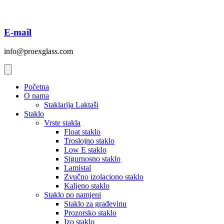
E-mail
info@proexglass.com
Početna
O nama
Staklarija Laktaši
Staklo
Vrste stakla
Float staklo
Troslojno staklo
Low E staklo
Sigurnosno staklo
Lamistal
Zvučno izolaciono staklo
Kaljeno staklo
Staklo po namjeni
Staklo za građevinu
Prozorsko staklo
Izo staklo