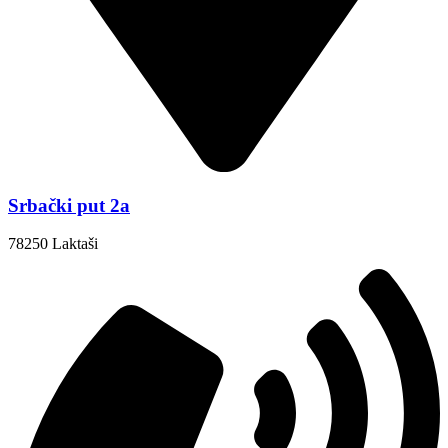
Srbački put 2a
78250 Laktaši