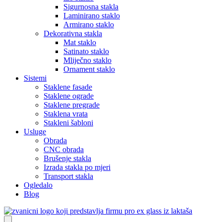
Sigurnosna stakla
Laminirano staklo
Armirano staklo
Dekorativna stakla
Mat staklo
Satinato staklo
Mliječno staklo
Ornament staklo
Sistemi
Staklene fasade
Staklene ograde
Staklene pregrade
Staklena vrata
Stakleni šabloni
Usluge
Obrada
CNC obrada
Brušenje stakla
Izrada stakla po mjeri
Transport stakla
Ogledalo
Blog