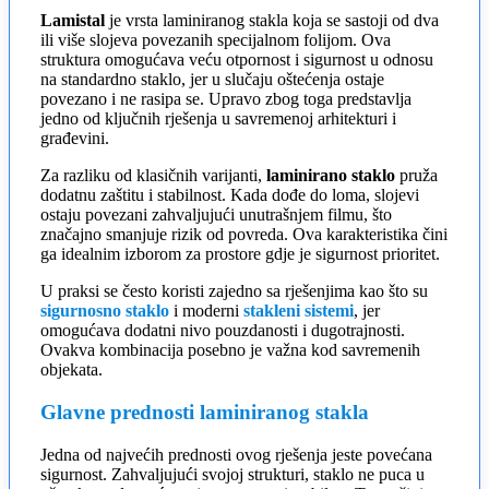
Lamistal
je vrsta laminiranog stakla koja se sastoji od dva
ili više slojeva povezanih specijalnom folijom. Ova
struktura omogućava veću otpornost i sigurnost u odnosu
na standardno staklo, jer u slučaju oštećenja ostaje
povezano i ne rasipa se. Upravo zbog toga predstavlja
jedno od ključnih rješenja u savremenoj arhitekturi i
građevini.
Za razliku od klasičnih varijanti,
laminirano staklo
pruža
dodatnu zaštitu i stabilnost. Kada dođe do loma, slojevi
ostaju povezani zahvaljujući unutrašnjem filmu, što
značajno smanjuje rizik od povreda. Ova karakteristika čini
ga idealnim izborom za prostore gdje je sigurnost prioritet.
U praksi se često koristi zajedno sa rješenjima kao što su
sigurnosno staklo
i moderni
stakleni sistemi
, jer
omogućava dodatni nivo pouzdanosti i dugotrajnosti.
Ovakva kombinacija posebno je važna kod savremenih
objekata.
Glavne prednosti laminiranog stakla
Jedna od najvećih prednosti ovog rješenja jeste povećana
sigurnost. Zahvaljujući svojoj strukturi, staklo ne puca u