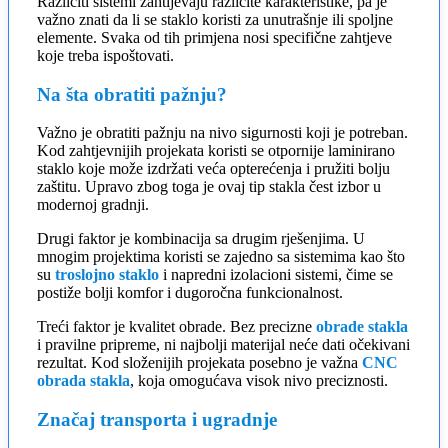
Različiti sistemi zahtijevaju različite karakteristike, pa je
važno znati da li se staklo koristi za unutrašnje ili spoljne
elemente. Svaka od tih primjena nosi specifične zahtjeve
koje treba ispoštovati.
Na šta obratiti pažnju?
Važno je obratiti pažnju na nivo sigurnosti koji je potreban.
Kod zahtjevnijih projekata koristi se otpornije laminirano
staklo koje može izdržati veća opterećenja i pružiti bolju
zaštitu. Upravo zbog toga je ovaj tip stakla čest izbor u
modernoj gradnji.
Drugi faktor je kombinacija sa drugim rješenjima. U
mnogim projektima koristi se zajedno sa sistemima kao što
su
troslojno staklo
i napredni izolacioni sistemi, čime se
postiže bolji komfor i dugoročna funkcionalnost.
Treći faktor je kvalitet obrade. Bez precizne
obrade stakla
i pravilne pripreme, ni najbolji materijal neće dati očekivani
rezultat. Kod složenijih projekata posebno je važna
CNC
obrada stakla
, koja omogućava visok nivo preciznosti.
Značaj transporta i ugradnje