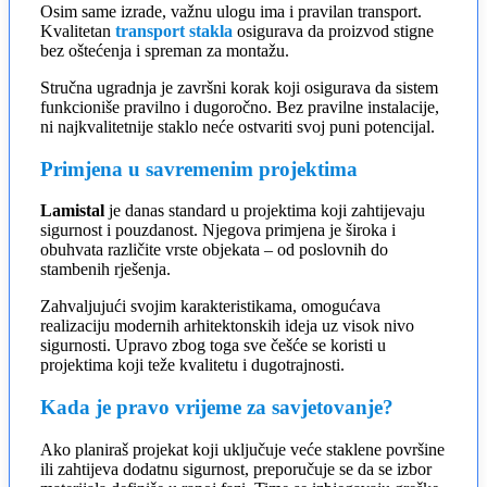
Osim same izrade, važnu ulogu ima i pravilan transport.
Kvalitetan
transport stakla
osigurava da proizvod stigne
bez oštećenja i spreman za montažu.
Stručna ugradnja je završni korak koji osigurava da sistem
funkcioniše pravilno i dugoročno. Bez pravilne instalacije,
ni najkvalitetnije staklo neće ostvariti svoj puni potencijal.
Primjena u savremenim projektima
Lamistal
je danas standard u projektima koji zahtijevaju
sigurnost i pouzdanost. Njegova primjena je široka i
obuhvata različite vrste objekata – od poslovnih do
stambenih rješenja.
Zahvaljujući svojim karakteristikama, omogućava
realizaciju modernih arhitektonskih ideja uz visok nivo
sigurnosti. Upravo zbog toga sve češće se koristi u
projektima koji teže kvalitetu i dugotrajnosti.
Kada je pravo vrijeme za savjetovanje?
Ako planiraš projekat koji uključuje veće staklene površine
ili zahtijeva dodatnu sigurnost, preporučuje se da se izbor