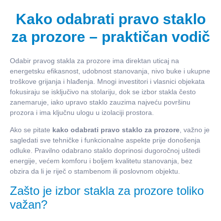
Kako odabrati pravo staklo
za prozore – praktičan vodič
Odabir pravog stakla za prozore ima direktan uticaj na
energetsku efikasnost, udobnost stanovanja, nivo buke i ukupne
troškove grijanja i hlađenja. Mnogi investitori i vlasnici objekata
fokusiraju se isključivo na stolariju, dok se izbor stakla često
zanemaruje, iako upravo staklo zauzima najveću površinu
prozora i ima ključnu ulogu u izolaciji prostora.
Ako se pitate
kako odabrati pravo staklo za prozore
, važno je
sagledati sve tehničke i funkcionalne aspekte prije donošenja
odluke. Pravilno odabrano staklo doprinosi dugoročnoj uštedi
energije, većem komforu i boljem kvalitetu stanovanja, bez
obzira da li je riječ o stambenom ili poslovnom objektu.
Zašto je izbor stakla za prozore toliko
važan?