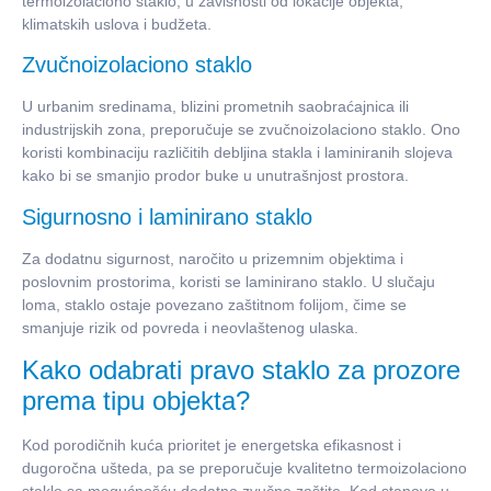
termoizolaciono staklo, u zavisnosti od lokacije objekta,
klimatskih uslova i budžeta.
Zvučnoizolaciono staklo
U urbanim sredinama, blizini prometnih saobraćajnica ili
industrijskih zona, preporučuje se zvučnoizolaciono staklo. Ono
koristi kombinaciju različitih debljina stakla i laminiranih slojeva
kako bi se smanjio prodor buke u unutrašnjost prostora.
Sigurnosno i laminirano staklo
Za dodatnu sigurnost, naročito u prizemnim objektima i
poslovnim prostorima, koristi se laminirano staklo. U slučaju
loma, staklo ostaje povezano zaštitnom folijom, čime se
smanjuje rizik od povreda i neovlaštenog ulaska.
Kako odabrati pravo staklo za prozore
prema tipu objekta?
Kod porodičnih kuća prioritet je energetska efikasnost i
dugoročna ušteda, pa se preporučuje kvalitetno termoizolaciono