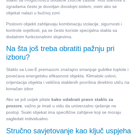
staklo sa mogućnošću dodatne zvučne zaštite. Kod stanova u
zgradama često je dovoljan dvoslojni sistem, osim ako se
objekat nalazi u bučnoj zoni.
Poslovni objekti zahtijevaju kombinaciju izolacije, sigurnosti i
kontrole svjetlosti, pa se često koriste specijalna stakla sa
dodatnim funkcionalnim slojevima.
Na šta još treba obratiti pažnju pri
izboru?
Staklo sa Low-E premazom značajno smanjuje gubitke toplote i
povećava energetsku efikasnost objekta. Klimatski uslovi,
orijentacija objekta i veličina staklenih površina direktno utiču na
konačan izbor.
Ako se još uvijek pitate
kako odabrati pravo staklo za
prozore
, važno je imati u vidu da univerzalno rješenje ne
postoji. Svaki objekat ima specifične zahtjeve koji se moraju
sagledati individualno.
Stručno savjetovanje kao ključ uspjeha