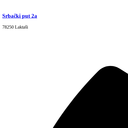
Srbački put 2a
78250 Laktaši