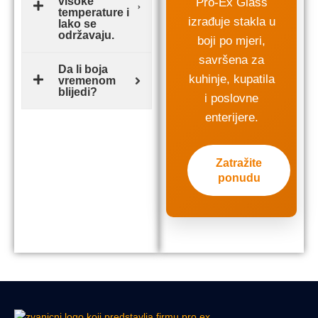
visoke
Pro-Ex Glass
temperature i
izrađuje stakla u
lako se
održavaju.
boji po mjeri,
savršena za
Da li boja
kuhinje, kupatila
vremenom
blijedi?
i poslovne
enterijere.
Zatražite
ponudu