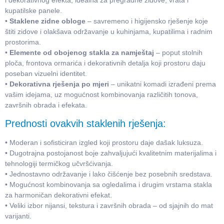
kupatilske panele.
•
Staklene zidne obloge
– savremeno i higijensko rješenje koje
štiti zidove i olakšava održavanje u kuhinjama, kupatilima i radnim
prostorima.
•
Elemente od obojenog stakla za namještaj
– poput stolnih
ploča, frontova ormarića i dekorativnih detalja koji prostoru daju
poseban vizuelni identitet.
•
Dekorativna rješenja po mjeri
– unikatni komadi izrađeni prema
vašim idejama, uz mogućnost kombinovanja različitih tonova,
završnih obrada i efekata.
Prednosti ovakvih staklenih rješenja:
• Moderan i sofisticiran izgled koji prostoru daje dašak luksuza.
• Dugotrajna postojanost boje zahvaljujući kvalitetnim materijalima i
tehnologiji termičkog učvršćivanja.
• Jednostavno održavanje i lako čišćenje bez posebnih sredstava.
• Mogućnost kombinovanja sa ogledalima i drugim vrstama stakla
za harmoničan dekorativni efekat.
• Veliki izbor nijansi, tekstura i završnih obrada – od sjajnih do mat
varijanti.