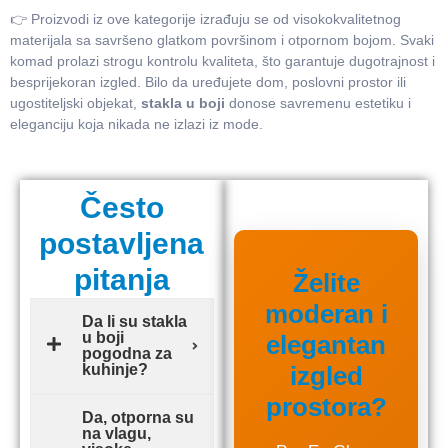
👉 Proizvodi iz ove kategorije izrađuju se od visokokvalitetnog
materijala sa savršeno glatkom površinom i otpornom bojom. Svaki
komad prolazi strogu kontrolu kvaliteta, što garantuje dugotrajnost i
besprijekoran izgled. Bilo da uređujete dom, poslovni prostor ili
ugostiteljski objekat,
stakla u boji
donose savremenu estetiku i
eleganciju koja nikada ne izlazi iz mode.
Često
postavljena
pitanja
Želite
moderan i
Da li su stakla
u boji
elegantan
pogodna za
kuhinje?
izgled
prostora?
Da, otporna su
na vlagu,