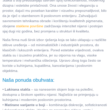
Stakla u boji predstavljaju savršen spoj funkcionalnosti, modernog
dizajna i estetske privlačnosti. Ona unose živost i eleganciju u
prostor, dajući mu poseban karakter i vizuelnu prepoznatljivost, bilo
da je riječ o stambenom ili poslovnom enterijeru. Zahvaljujući
savremenim tehnikama obrade i korištenju kvalitetnih pigmenata,
obojene
staklene površine
zadržavaju intenzitet nijansi i postojan
sjaj dugi niz godina, bez promjena u strukturi ili kvalitetu.
Naša firma nudi širok izbor rješenja koja se lako uklapaju u različite
stilove uređenja – od minimalističkih i industrijskih prostora, do
klasičnih i luksuznih enterijera. Pored estetske vrijednosti, ovakva
stakla su i izuzetno praktična, jer su otporna na vlagu, visoke
temperature i mehanička oštećenja. Upravo zbog toga često se
koriste u kuhinjama, kupatilima, kancelarijama i poslovnim
objektima.
Naša ponuda obuhvata:
•
Lakirana stakla
– sa nanesenim slojem boje na poleđini,
dostupna u širokom spektru nijansi. Najčešće se primjenjuju u
kuhinjama i modernim poslovnim prostorima.
•
Matirane varijante u boji
– kombinacija diskrecije, sofisticiranosti
i dekorativnog efekta, idealna za pregradne zidove, vrata i