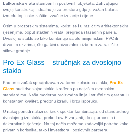
balkonska vrata
stambenih i poslovnih objekata. Zahvaljujući
svojoj konstrukciji, idealno je za prostore gdje je važan balans
između toplinske zaštite, zvučne izolacije i cijene.
Osim u prozorskim sistemima, koristi se i u različitim arhitektonskim
rješenjima, poput staklenih vrata, pregrada i fasadnih panela.
Dvoslojno staklo se lako kombinuje sa aluminijumskim, PVC ili
drvenim okvirima, što ga čini univerzalnim izborom za različite
stilove gradnje.
Pro-Ex Glass – stručnjak za dvoslojno
staklo
Kao proizvođač specijalizovan za termoizolaciona stakla,
Pro-Ex
Glass
nudi dvoslojno staklo izrađeno po najvišim evropskim
standardima. Naša moderna proizvodna linija i stručni tim garantuju
konstantan kvalitet, preciznu izradu i brzu isporuku.
U našoj ponudi nalazi se širok spektar kombinacija: od standardnog
dvoslojnog izo stakla, preko Low-E varijanti, do sigurnosnih i
dekorativnih rješenja. Na taj način možemo zadovoljiti potrebe kako
privatnih korisnika, tako i investitora i poslovnih partnera.