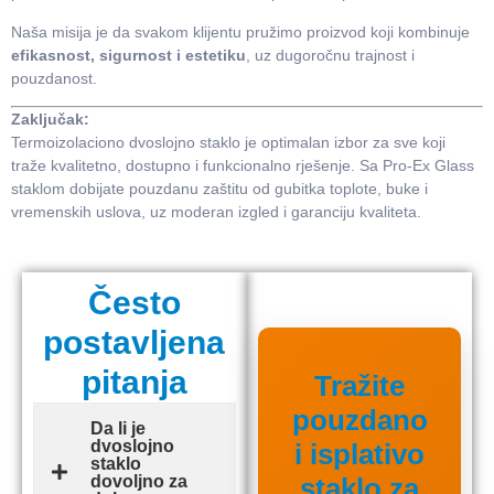
Naša misija je da svakom klijentu pružimo proizvod koji kombinuje
efikasnost, sigurnost i estetiku
, uz dugoročnu trajnost i
pouzdanost.
Zaključak:
Termoizolaciono dvoslojno staklo je optimalan izbor za sve koji
traže kvalitetno, dostupno i funkcionalno rješenje. Sa Pro-Ex Glass
staklom dobijate pouzdanu zaštitu od gubitka toplote, buke i
vremenskih uslova, uz moderan izgled i garanciju kvaliteta.
Često
postavljena
pitanja
Tražite
pouzdano
Da li je
dvoslojno
i isplativo
staklo
dovoljno za
staklo za