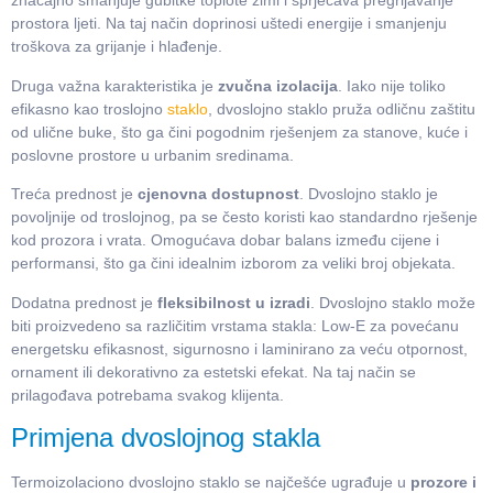
značajno smanjuje gubitke toplote zimi i sprječava pregrijavanje
prostora ljeti. Na taj način doprinosi uštedi energije i smanjenju
troškova za grijanje i hlađenje.
Druga važna karakteristika je
zvučna izolacija
. Iako nije toliko
efikasno kao troslojno
staklo
, dvoslojno staklo pruža odličnu zaštitu
od ulične buke, što ga čini pogodnim rješenjem za stanove, kuće i
poslovne prostore u urbanim sredinama.
Treća prednost je
cjenovna dostupnost
. Dvoslojno staklo je
povoljnije od troslojnog, pa se često koristi kao standardno rješenje
kod prozora i vrata. Omogućava dobar balans između cijene i
performansi, što ga čini idealnim izborom za veliki broj objekata.
Dodatna prednost je
fleksibilnost u izradi
. Dvoslojno staklo može
biti proizvedeno sa različitim vrstama stakla: Low-E za povećanu
energetsku efikasnost, sigurnosno i laminirano za veću otpornost,
ornament ili dekorativno za estetski efekat. Na taj način se
prilagođava potrebama svakog klijenta.
Primjena dvoslojnog stakla
Termoizolaciono dvoslojno staklo se najčešće ugrađuje u
prozore i