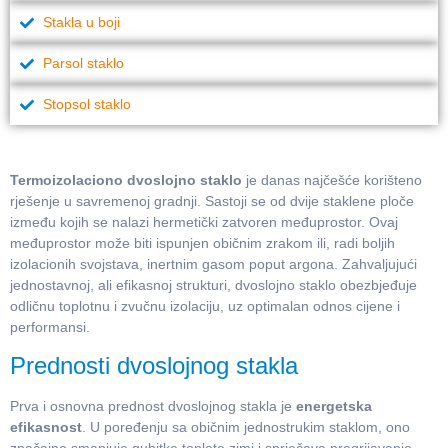
Stakla u boji
Parsol staklo
Stopsol staklo
Termoizolaciono dvoslojno staklo
je danas najčešće korišteno
rješenje u savremenoj gradnji. Sastoji se od dvije staklene ploče
između kojih se nalazi hermetički zatvoren međuprostor. Ovaj
međuprostor može biti ispunjen običnim zrakom ili, radi boljih
izolacionih svojstava, inertnim gasom poput argona. Zahvaljujući
jednostavnoj, ali efikasnoj strukturi, dvoslojno staklo obezbjeđuje
odličnu toplotnu i zvučnu izolaciju, uz optimalan odnos cijene i
performansi.
Prednosti dvoslojnog stakla
Prva i osnovna prednost dvoslojnog stakla je
energetska
efikasnost
. U poređenju sa običnim jednostrukim staklom, ono