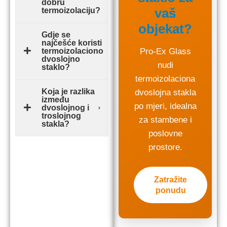
dobru
vaš
termoizolaciju?
objekat?
Gdje se
najčešće koristi
termoizolaciono
Pro-Ex Glass
dvoslojno
nudi
staklo?
termoizolaciona
Koja je razlika
dvoslojna stakla
između
po mjeri, idealna
dvoslojnog i
troslojnog
za stambene i
stakla?
poslovne
prostore.
Zatražite
ponudu