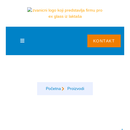
BLOG
KONTAKT
Termoizolaciono dvoslojno staklo
Početna
Proizvodi