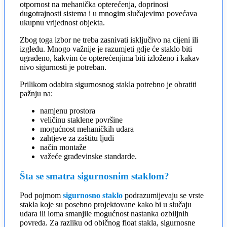
otpornost na mehanička opterećenja, doprinosi
dugotrajnosti sistema i u mnogim slučajevima povećava
ukupnu vrijednost objekta.
Zbog toga izbor ne treba zasnivati isključivo na cijeni ili
izgledu. Mnogo važnije je razumjeti gdje će staklo biti
ugrađeno, kakvim će opterećenjima biti izloženo i kakav
nivo sigurnosti je potreban.
Prilikom odabira sigurnosnog stakla potrebno je obratiti
pažnju na:
namjenu prostora
veličinu staklene površine
mogućnost mehaničkih udara
zahtjeve za zaštitu ljudi
način montaže
važeće građevinske standarde.
Šta se smatra sigurnosnim staklom?
Pod pojmom
sigurnosno staklo
podrazumijevaju se vrste
stakla koje su posebno projektovane kako bi u slučaju
udara ili loma smanjile mogućnost nastanka ozbiljnih
povreda. Za razliku od običnog float stakla, sigurnosne