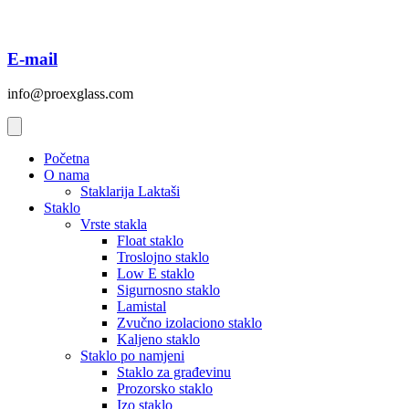
E-mail
info@proexglass.com
Početna
O nama
Staklarija Laktaši
Staklo
Vrste stakla
Float staklo
Troslojno staklo
Low E staklo
Sigurnosno staklo
Lamistal
Zvučno izolaciono staklo
Kaljeno staklo
Staklo po namjeni
Staklo za građevinu
Prozorsko staklo
Izo staklo