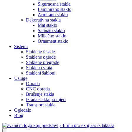
Sigurnosna stakla
Laminirano staklo
Armirano staklo
Dekorativna stakla
Mat staklo
Satinato staklo
Mliječno staklo
Ornament staklo
Sistemi
Staklene fasade
Staklene ograde
Staklene pregrade
Staklena vrata
Stakleni šabloni
Usluge
Obrada
CNC obrada
Brušenje stakla
Izrada stakla po mjeri
Transport stakla
Ogledalo
Blog