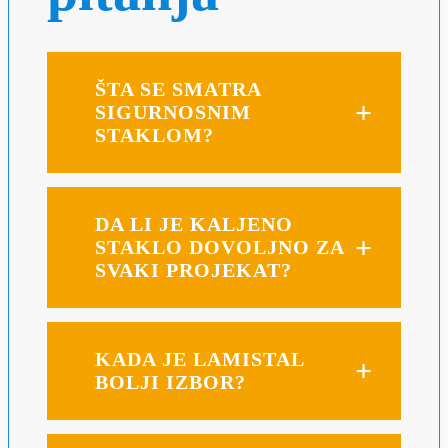
ŠTA SE SMATRA
SIGURNOSNIM
STAKLOM?
DA LI JE KALJENO
STAKLO DOVOLJNO ZA
SVAKI PROJEKAT?
KADA JE LAMISTAL
BOLJI IZBOR?