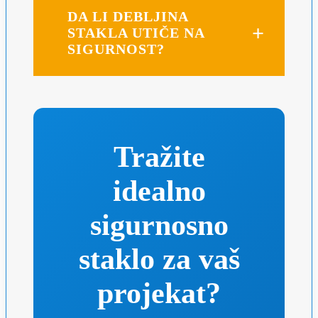
DA LI DEBLJINA
STAKLA UTIČE NA
SIGURNOST?
Tražite
idealno
sigurnosno
staklo za vaš
projekat?