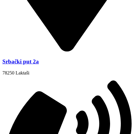
Srbački put 2a
78250 Laktaši