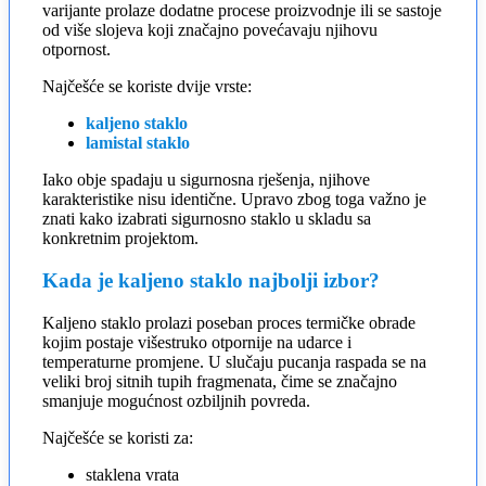
varijante prolaze dodatne procese proizvodnje ili se sastoje
od više slojeva koji značajno povećavaju njihovu
otpornost.
Najčešće se koriste dvije vrste:
kaljeno staklo
lamistal staklo
Iako obje spadaju u sigurnosna rješenja, njihove
karakteristike nisu identične. Upravo zbog toga važno je
znati kako izabrati sigurnosno staklo u skladu sa
konkretnim projektom.
Kada je kaljeno staklo najbolji izbor?
Kaljeno staklo prolazi poseban proces termičke obrade
kojim postaje višestruko otpornije na udarce i
temperaturne promjene. U slučaju pucanja raspada se na
veliki broj sitnih tupih fragmenata, čime se značajno
smanjuje mogućnost ozbiljnih povreda.
Najčešće se koristi za:
staklena vrata