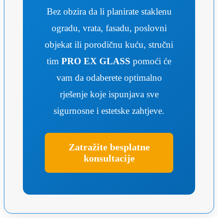
Bez obzira da li planirate staklenu
ogradu, vrata, fasadu, poslovni
objekat ili porodičnu kuću, stručni
tim
PRO EX GLASS
pomoći će
vam da odaberete optimalno
rješenje koje ispunjava sve
sigurnosne i estetske zahtjeve.
Zatražite besplatne
konsultacije