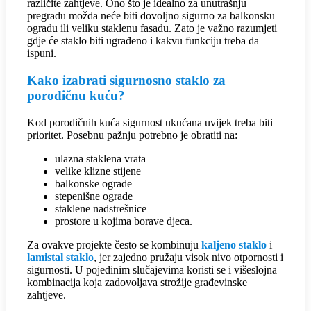
različite zahtjeve. Ono što je idealno za unutrašnju
pregradu možda neće biti dovoljno sigurno za balkonsku
ogradu ili veliku staklenu fasadu. Zato je važno razumjeti
gdje će staklo biti ugrađeno i kakvu funkciju treba da
ispuni.
Kako izabrati sigurnosno staklo za
porodičnu kuću?
Kod porodičnih kuća sigurnost ukućana uvijek treba biti
prioritet. Posebnu pažnju potrebno je obratiti na:
ulazna staklena vrata
velike klizne stijene
balkonske ograde
stepenišne ograde
staklene nadstrešnice
prostore u kojima borave djeca.
Za ovakve projekte često se kombinuju
kaljeno staklo
i
lamistal staklo
, jer zajedno pružaju visok nivo otpornosti i
sigurnosti. U pojedinim slučajevima koristi se i višeslojna
kombinacija koja zadovoljava strožije građevinske
zahtjeve.