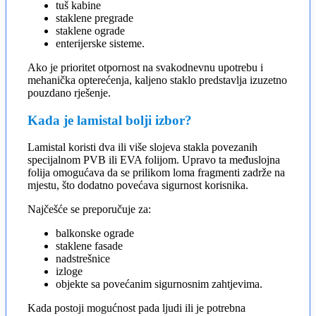
tuš kabine
staklene pregrade
staklene ograde
enterijerske sisteme.
Ako je prioritet otpornost na svakodnevnu upotrebu i
mehanička opterećenja, kaljeno staklo predstavlja izuzetno
pouzdano rješenje.
Kada je lamistal bolji izbor?
Lamistal koristi dva ili više slojeva stakla povezanih
specijalnom PVB ili EVA folijom. Upravo ta međuslojna
folija omogućava da se prilikom loma fragmenti zadrže na
mjestu, što dodatno povećava sigurnost korisnika.
Najčešće se preporučuje za:
balkonske ograde
staklene fasade
nadstrešnice
izloge
objekte sa povećanim sigurnosnim zahtjevima.
Kada postoji mogućnost pada ljudi ili je potrebna