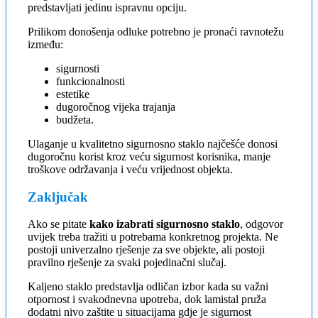
predstavljati jedinu ispravnu opciju.
Prilikom donošenja odluke potrebno je pronaći ravnotežu
između:
sigurnosti
funkcionalnosti
estetike
dugoročnog vijeka trajanja
budžeta.
Ulaganje u kvalitetno sigurnosno staklo najčešće donosi
dugoročnu korist kroz veću sigurnost korisnika, manje
troškove održavanja i veću vrijednost objekta.
Zaključak
Ako se pitate
kako izabrati sigurnosno staklo
, odgovor
uvijek treba tražiti u potrebama konkretnog projekta. Ne
postoji univerzalno rješenje za sve objekte, ali postoji
pravilno rješenje za svaki pojedinačni slučaj.
Kaljeno staklo predstavlja odličan izbor kada su važni
otpornost i svakodnevna upotreba, dok lamistal pruža
dodatni nivo zaštite u situacijama gdje je sigurnost