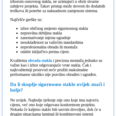
izborom osnovnog stakla, ne uzimajući u obzir stvarne
zahtjeve projekta. Takav pristup može dovesti do dodatnih
troškova ili potrebe za naknadnom zamjenom sistema.
Najčešće greške su:
izbor običnog umjesto sigurnosnog stakla
nepravilna debljina stakla
zanemarivanje mjesta ugradnje
neusklađenost sa važećim standardima
neprofesionalna obrada ili montaža
odabir isključivo prema cijeni.
Kvalitetna
obrada stakla
i precizna montaža jednako su
važne kao i izbor odgovarajuće vrste stakla. Čak i
najkvalitetniji proizvod neće pružiti maksimalne
performanse ukoliko nije pravilno obrađen i ugrađen.
Da li skuplje sigurnosno staklo uvijek znači i
bolje?
Ne uvijek. Najbolje rješenje nije ono koje ima najveću
cijenu, već ono koje odgovara konkretnom projektu.
Nekada će kaljeno staklo biti sasvim dovoljno, dok će u
drugim situacijama lamistal ili kombinovani sistemi