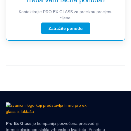
Kontaktirajte PRO EX GLASS za preciznu procjenu
cijene.
Zatražite ponudu
Pro-Ex Glass
je kompanija posvećena proizvodnji
termoizolacionog stakla vrhunskog kvaliteta. Posebnu